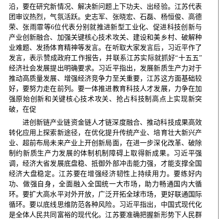
沿，要在研究新情况、解决新问题上下功夫、出经验。江苏代表
团审议热烈，气氛活跃。史志军、张晓宏、石磊、杨恒俊、高德
荣、张雨霏等6位代表分别就推进新型工业化、促进科技创新与
产业创新融合、加强关键核心技术攻关、建设和美乡村、破解种
业难题、发扬体育精神等发言。在听取大家发言后，习近平作了
发言，表示赞成政府工作报告，并联系江苏实际就抓好“十五五”
经济社会发展提出明确要求。习近平指出，发展新质生产力对于
推动高质量发展、增强经济竞争力至关重要，江苏这方面基础较
好，要努力走在前列。要一体推进教育科技人才发展，力争在加
强原始创新和关键核心技术攻关、抢占科技制高点上实现新突
破，在促
进创新链产业链资金链人才链深度融合、推动科技成果高效
转化应用上探索新途径，在优化提升传统产业、培育壮大新兴产
业、超前布局未来产业上开创新局面，在进一步深化改革、破除
制约新质生产力发展的体制机制障碍上取得新成果。习近平强
调，经济大省发展底盘稳、抵御外部冲击能力强，才能支撑全国
经济大盘稳定。江苏要在增强经济韧性上持续用力。要练好内
功、做强自身，全面融入全国统一大市场，助力畅通国内大循
环。要扩大高水平对外开放，广泛开拓全球市场，更好联通国际
循环。要以底线思维防范各种风险。习近平指出，中国式现代化
是全体人民共同富裕的现代化。江苏要准确把握新形势下人民群