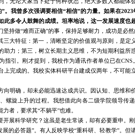
到，无论大家当下处于何种状态，绝大多数人都能体
”。我曾多次强调要相信“相信”的力量。如果在202
如此多令人鼓舞的成绩。坦率地说，这一发展速度也
们坚持做“难而正确”的事，保持足够耐力，成功是必然
纳其三大特征：第一，清晰坚定的价值观与原则，是定义
的助力；第三，树立长期主义思维，不为短期利益所
为指引。刚才提到，我校作为通讯作者单位已在CNS
台上完成的。我校实体科研平台建成仅两年，不可能
方向明确，却未必能迅速达成共识。因认知、思维和
想、螺旋上升的过程。我想借此向各二级学院领导传递
力者，要求其“不躺平”也难。
要开展科学研究？这虽是老生常谈，却有必要重申。刚
发展的必答题”。有人反映学校“重科研、轻教学”。但请