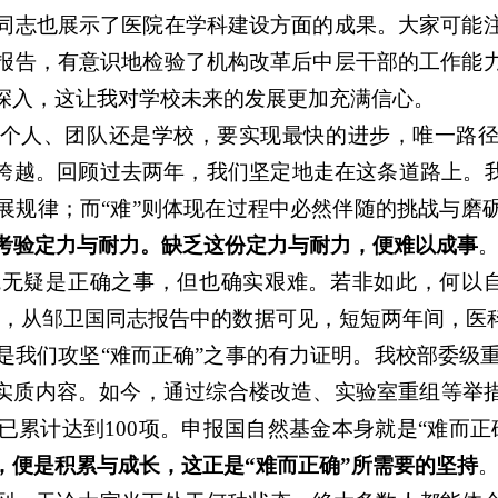
同志也展示了医院在学科建设方面的成果。大家可能
报告，有意识地检验了机构改革后中层干部的工作能
深入，这让我对学校未来的发展更加充满信心。
个人、团队还是学校，要实现最快的进步，唯一路径
的跨越。回顾过去两年，我们坚定地走在这条道路上。我
展规律；而“难”则体现在过程中必然伴随的挑战与磨
其考验定力与耐力。缺乏这份定力与耐力，便难以成事
无疑是正确之事，但也确实艰难。若非如此，何以自2
，从邹卫国同志报告中的数据可见，短短两年间，医科
我们攻坚“难而正确”之事的有力证明。我校部委级重
乏实质内容。如今，通过综合楼改造、实验室重组等举措
已累计达到100项。申报国自然基金本身就是“难而正
，便是积累与成长，这正是
“难而正确”所需要的坚持