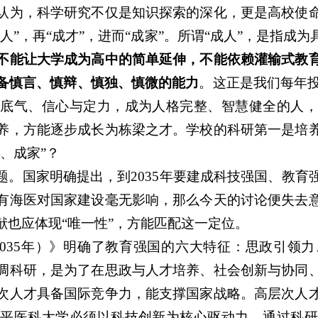
认为，科学研究不仅是知识探索的深化，更是高校使
人”，再“成才”，进而“成家”。所谓“成人”，是指成
不能让大学成为高中的简单延伸，不能依赖灌输式教
备慎言、慎辩、慎独、慎微的能力
。这正是我们每年投
备底气、信心与定力，成为人格完整、智慧健全的人，
养，方能逐步成长为栋梁之才。学校的科研第一是培
、成家”？
题。国家明确提出，到2035年要建成科技强国、教育
有海医对国家建设毫无影响，那么今天的讨论便失去
献也应体现“唯一性”，方能匹配这一定位。
-2035年）》明确了教育强国的六大特征：思政引
调科研，是为了在思政与人才培养、社会创新与协同
次人才具备国际竞争力，能支撑国家战略。高层次人
水平医科大学必须以科技创新为核心驱动力，通过科研