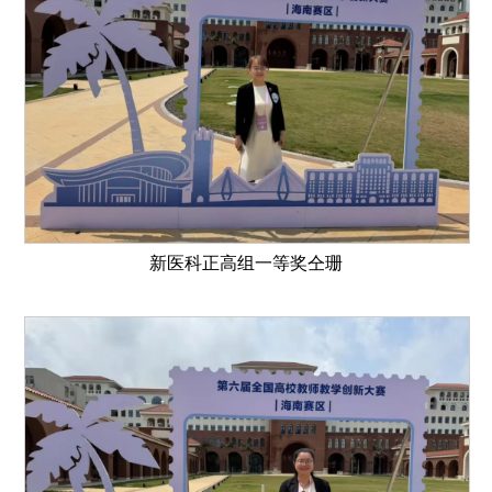
新医科正高组一等奖仝珊