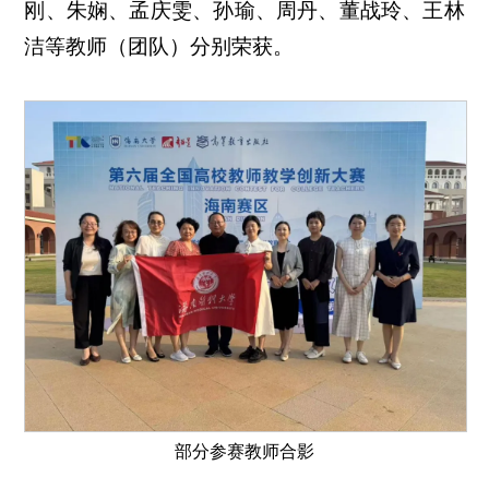
刚、朱娴、孟庆雯、孙瑜、周丹、董战玲、王林
洁等教师（团队）分别荣获。
部分参赛教师合影