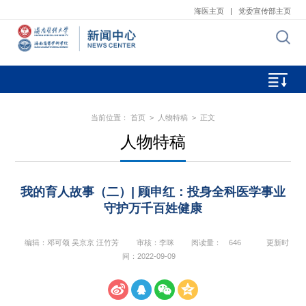
海医主页
|
党委宣传部主页
当前位置：
首页
>
人物特稿
> 正文
人物特稿
我的育人故事（二）| 顾申红：投身全科医学事业
守护万千百姓健康
编辑：邓可颂 吴京京 汪竹芳
审核：李咪
阅读量：
646
更新时
间：2022-09-09