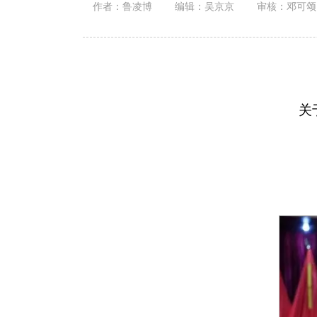
作者：鲁凌博
编辑：吴京京
审核：邓可颂
关