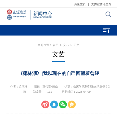
海医主页
|
党委宣传部主页
当前位置：
首页
>
文艺
> 正文
文艺
《椰林湖》|我以现在的自己回望着曾经
作者：梁依琳
编辑：宣传部-薄傲
供稿：临床学院2023级医学影像学2
班
阅读量：
111
更新时间：2025-04-09