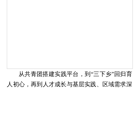
从共青团搭建实践平台，到“三下乡”回归育
人初心，再到人才成长与基层实践、区域需求深
度绑定，这场医学实践活动以实现“专业能力、
社会价值、个人理想”为目标，生动诠释了“小我
融入大我，青春献给祖国”的时代意义。当越来
越多的医学生带着基层实践的收获与对自贸港的
热爱选择留下，海南医疗事业的明天，必将因这