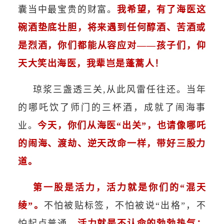
囊当中最宝贵的财富。
我希望，有了海医这
碗酒垫底壮胆，将来遇到任何醇酒、苦酒或
是烈酒，你们都能从容应对——孩子们，仰
天大笑出海医，我辈岂是蓬蒿人！
琼浆三盏透三关,从此风雷任往还。当年
的哪吒饮了师门的三杯酒，成就了闹海事
业。
今天，你们从海医“出关”，也请像哪吒
的闹海、渡劫、逆天改命一样，带好三股力
道。
第一股是活力，活力就是你们的“混天
绫”。
不怕被贴标签，不怕被说“出格”，不
怕起点普通，
活力就是不认命的勃勃热气：