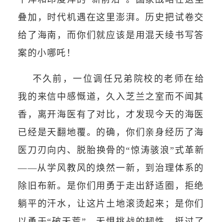
叠加，时代机遇在这里澎湃。历史把试卷交
给了海南，而你们就应该是用混天绫书写答
案的小哪吒！
不久前，一位调任兄弟院校的老师在给
我的来信中感慨道，久入芝兰之室而不闻其
香，离开海医有了对比，才发现今天的海医
已经是天翻地覆。的确，你们亲身经历了海
医刀刃向内、脱胎换骨的“惊涛骇浪”式革新
——从学风教风的焕然一新，到治理体系的
除旧布新。是你们用勇于走出舒适圈，拒绝
躺平的汗水，让这片土地滚烫起来；是你们
以勇于“破天荒”，无惧挑战的韧性，挺过了