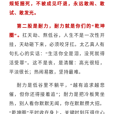
规矩捆死，不被成见吓退，永远敢闹、敢
试、敢发光。
第二股是耐力，耐力就是你们的“乾坤
圈”。
扛天劫、熬低谷，人生不是一次性开
挂，天劫砸下来，必须咬牙扛。太乙真人有
句扎心的实话：“生活你全是泪，没死就得
活受罪”。这不是丧，是清醒：高光很短，
平淡很长；热闹易散，坚持最难。
耐力是低谷里不躺平，“越有追求越悲
催，但你还得接着追”；耐力是把冷板凳坐
热，别人看你默默无闻，你在默默攒大招。
“乾坤圈”平时收在身上，关键时刻压得住心