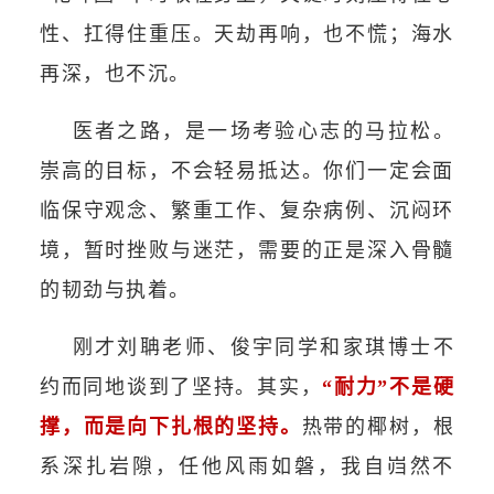
性、扛得住重压。天劫再响，也不慌；海水
再深，也不沉。
医者之路，是一场考验心志的马拉松。
崇高的目标，不会轻易抵达。你们一定会面
临保守观念、繁重工作、复杂病例、沉闷环
境，暂时挫败与迷茫，需要的正是深入骨髓
的韧劲与执着。
刚才刘聃老师、俊宇同学和家琪博士不
约而同地谈到了坚持。其实，
“耐力”不是硬
撑，而是向下扎根的坚持
。
热带的椰树，根
系深扎岩隙，任他风雨如磐，我自岿然不