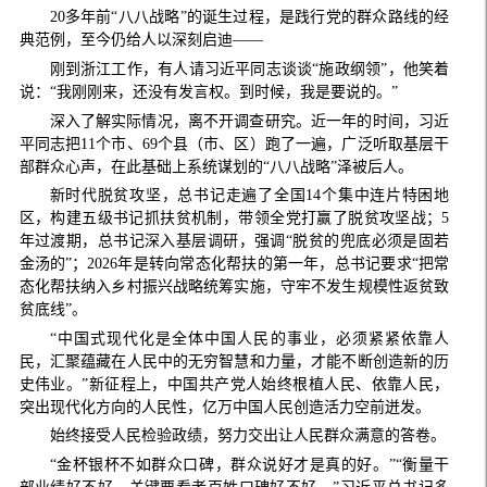
20多年前“八八战略”的诞生过程，是践行党的群众路线的经
典范例，至今仍给人以深刻启迪——
刚到浙江工作，有人请习近平同志谈谈“施政纲领”，他笑着
说：“我刚刚来，还没有发言权。到时候，我是要说的。”
深入了解实际情况，离不开调查研究。近一年的时间，习近
平同志把11个市、69个县（市、区）跑了一遍，广泛听取基层干
部群众心声，在此基础上系统谋划的“八八战略”泽被后人。
新时代脱贫攻坚，总书记走遍了全国14个集中连片特困地
区，构建五级书记抓扶贫机制，带领全党打赢了脱贫攻坚战；5
年过渡期，总书记深入基层调研，强调“脱贫的兜底必须是固若
金汤的”；2026年是转向常态化帮扶的第一年，总书记要求“把常
态化帮扶纳入乡村振兴战略统筹实施，守牢不发生规模性返贫致
贫底线”。
“中国式现代化是全体中国人民的事业，必须紧紧依靠人
民，汇聚蕴藏在人民中的无穷智慧和力量，才能不断创造新的历
史伟业。”新征程上，中国共产党人始终根植人民、依靠人民，
突出现代化方向的人民性，亿万中国人民创造活力空前迸发。
始终接受人民检验政绩，努力交出让人民群众满意的答卷。
“金杯银杯不如群众口碑，群众说好才是真的好。”“衡量干