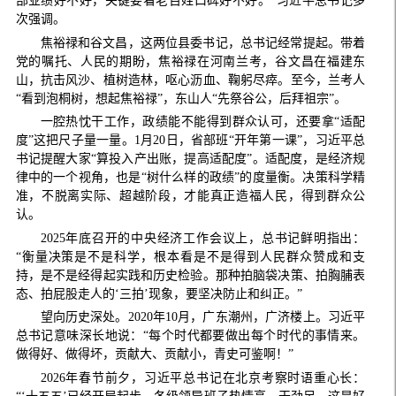
部业绩好不好，关键要看老百姓口碑好不好。”习近平总书记多
次强调。
焦裕禄和谷文昌，这两位县委书记，总书记经常提起。带着
党的嘱托、人民的期盼，焦裕禄在河南兰考，谷文昌在福建东
山，抗击风沙、植树造林，呕心沥血、鞠躬尽瘁。至今，兰考人
“看到泡桐树，想起焦裕禄”，东山人“先祭谷公，后拜祖宗”。
一腔热忱干工作，政绩能不能得到群众认可，还要拿“适配
度”这把尺子量一量。1月20日，省部班“开年第一课”，习近平总
书记提醒大家“算投入产出账，提高适配度”。适配度，是经济规
律中的一个视角，也是“树什么样的政绩”的度量衡。决策科学精
准，不脱离实际、超越阶段，才能真正造福人民，得到群众公
认。
2025年底召开的中央经济工作会议上，总书记鲜明指出：
“衡量决策是不是科学，根本看是不是得到人民群众赞成和支
持，是不是经得起实践和历史检验。那种拍脑袋决策、拍胸脯表
态、拍屁股走人的‘三拍’现象，要坚决防止和纠正。”
望向历史深处。2020年10月，广东潮州，广济楼上。习近平
总书记意味深长地说：“每个时代都要做出每个时代的事情来。
做得好、做得坏，贡献大、贡献小，青史可鉴啊！”
2026年春节前夕，习近平总书记在北京考察时语重心长：