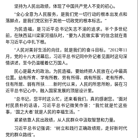
坚持为人民出政绩，体现了中国共产党人不变的初心。
“全心全意为人民服务，是我们党一切行动的根本出发点和
落脚点，是我们党区别于其他一切政党的根本标志。”
为民造福，是习近平总书记矢志不渝的追求。半个多世纪
前，在陕西延川梁家河插队时，“要为人民做实事”的信念就在青
年习近平心中扎下根。
“人民对美好生活的向往，就是我们的奋斗目标。”2012年11
月，党的十八大闭幕后，习近平总书记同中外记者见面时这句深
情讲述，至今仍温暖着亿万国人。
民心是最大的政治。为民造福，要始终把人民放在心中最高
位置。幼有所育、学有所教、劳有所得、病有所医、老有所养、
住有所居、弱有所扶……新时代以来，人民的所思所盼，装在习
近平总书记心中，融入国家发展的顶层设计里。
“总书记，您平时这么忙，还来看我们，真的感谢您。”面对
村民质朴的话语，习近平总书记微笑作答：“我忙就是忙这些
事，‘国之大者’就是人民的幸福生活。”
紧紧依靠人民出政绩，从人民群众中汲取智慧和力量。
习近平总书记强调：“树立和践行正确政绩观，走好新时代
党的群众路线”。