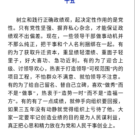
十五
树立和践行正确政绩观，起决定性作用的是党
性。只有党性坚强、摒弃私心杂念，才能保证政
绩观不出偏差。现在，一些领导干部做事动机并
不那么纯正，把干事和个人名利捆绑在一起。有
的为了获取升迁资本，重显绩轻潜绩、重面子轻
里子，好大喜功、急功近利。有的为了迎合上
级、讨领导欢心，热衷于打造领导“可视范围”内的
项目工程，不怕群众不满意、就怕领导不注意。
有的为了给自己留名、替自己立碑，喜欢“做秀”而
不是“做事”，热衷于“造势一时”而不是“造福一
方”。有的有了一点成绩，就伸手向组织要回报，
如果三五年没有动静就觉得组织上亏待了他。大
家一定要牢记创造业绩的目的是为人民谋利益，
真正把心思和精力放在为党和人民干事创业上。