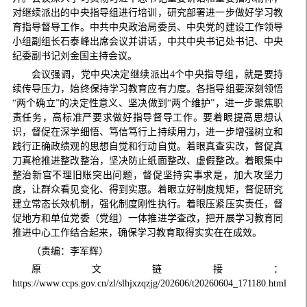
对继续派出的中央指导组进行培训，研究部署进一步做好学习教
育指导督导工作。中共中央政治局委员、中央党的建设工作领导
小组副组长石泰峰出席会议并讲话，中共中央书记处书记、中央
纪委副书记刘金国主持会议。
会议强调，党中央决定继续派出4个中央指导组，就是要持
续传导压力，始终保持学习教育应有力度。各指导组要深刻领悟
“两个确立”的决定性意义、坚决做到“两个维护”，进一步聚焦职
责任务，高标准严要求做好指导督导工作。要着眼提高思想认
识，督促在深学细悟、笃信笃行上持续用力，进一步增强树立和
践行正确政绩观的思想自觉和行动自觉。着眼真查实改，督促真
刀真枪推进整改整治，坚决防止纸面整改、虚假整改。着眼集中
整治新官不理旧账突出问题，督促坚持实事求是，加大攻坚力
度，让群众看见变化、得到实惠。着眼立好制度规矩，督促研究
建立常态长效机制，强化制度刚性执行。着眼压紧压实责任，督
促地方和单位党委（党组）一体推进学查改，把开展学习教育同
推进中心工作结合起来，确保学习教育取得实实在在成效。
（责编：李军辉）
原文链接：
https://www.ccps.gov.cn/zl/slhjxzqzjg/202606/t20260604_171180.html