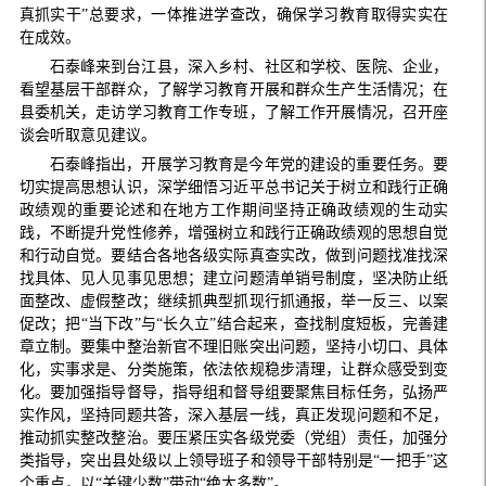
真抓实干”总要求，一体推进学查改，确保学习教育取得实实在
在成效。
石泰峰来到台江县，深入乡村、社区和学校、医院、企业，
看望基层干部群众，了解学习教育开展和群众生产生活情况；在
县委机关，走访学习教育工作专班，了解工作开展情况，召开座
谈会听取意见建议。
石泰峰指出，开展学习教育是今年党的建设的重要任务。要
切实提高思想认识，深学细悟习近平总书记关于树立和践行正确
政绩观的重要论述和在地方工作期间坚持正确政绩观的生动实
践，不断提升党性修养，增强树立和践行正确政绩观的思想自觉
和行动自觉。要结合各地各级实际真查实改，做到问题找准找深
找具体、见人见事见思想；建立问题清单销号制度，坚决防止纸
面整改、虚假整改；继续抓典型抓现行抓通报，举一反三、以案
促改；把“当下改”与“长久立”结合起来，查找制度短板，完善建
章立制。要集中整治新官不理旧账突出问题，坚持小切口、具体
化，实事求是、分类施策，依法依规稳步清理，让群众感受到变
化。要加强指导督导，指导组和督导组要聚焦目标任务，弘扬严
实作风，坚持同题共答，深入基层一线，真正发现问题和不足，
推动抓实整改整治。要压紧压实各级党委（党组）责任，加强分
类指导，突出县处级以上领导班子和领导干部特别是“一把手”这
个重点，以“关键少数”带动“绝大多数”。