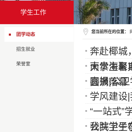
学生工作
您当前所在的位置：
团学动态
奔赴椰城，
招生就业
南贵海聚
荣誉室
大学生暑
喜报|公
圆满落幕
学风建设
“一站式
我院学子
公共卫生