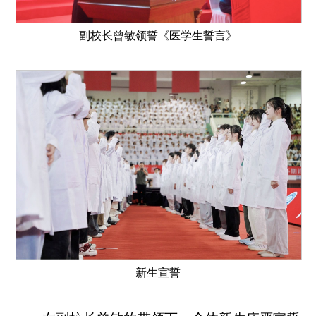
副校长曾敏领誓《医学生誓言》
新生宣誓