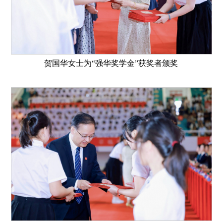
贺国华女士为“强华奖学金”获奖者颁奖