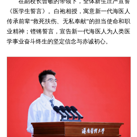
在副校长曾敏的带领下，全体新生庄严宣誓
《医学生誓言》。白袍相授，寓意新一代海医人
传承前辈“救死扶伤、无私奉献”的担当使命和职
业精神；铿锵誓言，宣告新一代海医人为人类医
学事业奋斗终生的坚定信念与赤诚初心。