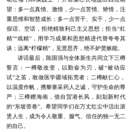
望：多一点真情、激情，少一点苦情、矫情，注
重思维和智慧成长；多一点苦干、实干，少一点
假话、空话，拒绝精致利己主义思想；拒当“杠
精”“戏精”，用学习成果和思想精进代替夸夸其
谈；远离“柠檬精”，见贤思齐，绝不妒贤嫉能。
讲话最后，陈国强与全体新生共同立下三樽
誓言：一樽敬改变，以勤奋为刃，破“被动应
试”之茧，敢做医学疆域拓荒者；二樽献仁心，
以温度作帆，携黎寨采药人之诚，守护生命的尊
严；三樽赠海南，借自贸港长风，刻划新时代
的“东坡答卷”。希望同学们在万丈红尘中活出滚
烫人生，成为令人敬重、服气、信任的独一无二
的自己。