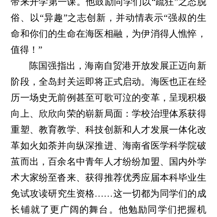
带来开学第一课。他鼓励同学们以“疏狂”之态脱
俗、以“异趣”之志创新，并动情表示“强叔的生
命和你们的生命在海医相融，为伊消得人憔悴，
值得！”
陈国强指出，海南自贸港开放发展正迈向新
阶段，全岛封关运即将正式启动。海医也正在经
历一场史无前例甚至可歌可泣的变革，呈现积极
向上、欣欣向荣的崭新局面：学校治理体系获得
重塑、教育教学、科技创新和人才发展一体化改
革如火如荼并向纵深推进、海南省医学科学院破
茧而出，百余名中青年人才纷纷加盟、国内外学
术大家纷至沓来、获得推荐优秀应届本科毕业生
免试攻读研究生资格……这一切都为同学们的成
长铺就了更广阔的舞台。他勉励同学们把握机