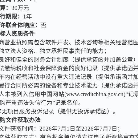
算：
3
0万元
行期限：
1年
许联合体响应：
否
标人资质条件
标商营业执照需包含软件开发、技术咨询等相关经营范
有独立法人资格、独立承担民事责任的能力；
有良好和健全的财务会计制度（提供承诺函并加盖公章
依法缴纳税收和社会保障资金的良好记录（提供承诺函
三年内在经营活动中没有重大违法记录（提供承诺函并
有履行合同所必需的设备和专业技术能力（提供承诺函
人未被列入信用中国网站(www.creditchina.go
购严重违法失信行为”记录名单。
3年无项目服务投诉记录（提供无投诉承诺函）。
购文件获取办法
购文件获取时间：202
6
年
7
月
1
日至202
6
年
7
月
7
日；
购文件获取方式：有意报名单位请发送电子版资格审