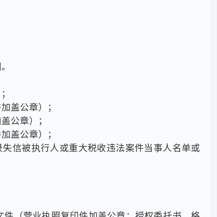
围。
）；
并加盖公章）；
加盖公章）；
并加盖公章）；
v.cn)“记录失信被执行人或重大税收违法案件当事人名单或
查文件（营业执照复印件加盖公章；授权委托书，格