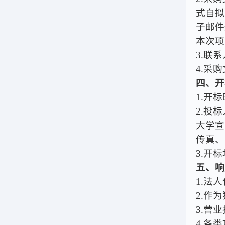
式自拟
子邮件
本次项
3.联系
4.采
四、开
1.开标
2.投标
大学宣
传真、
3.开
五、响
1.法
2.作
3.营
4.各