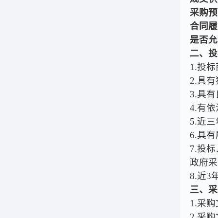
采购预
合同履
是否允
二、投
1.投
2.具
3.具
4.有
5.近
6.具
7.投标
政府采
8.近
三、采
1.采
2.采