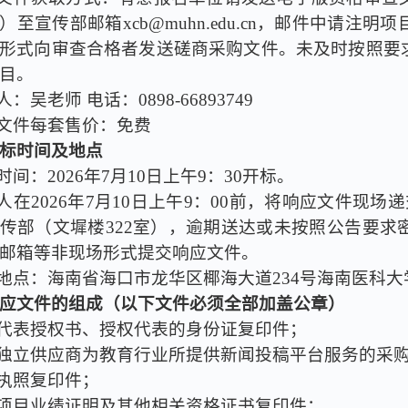
）至宣传部邮箱xcb@muhn.edu.cn，邮件中请
形式向审查合格者发送磋商采购文件。未及时按照要
目。
人：吴老师 电话：0898-66893749
购文件每套售价：免费
标时间及地点
时间：202
6
年
7
月
10
日上午9：30开标。
人在202
6
年
7
月
10
日上午9：00前，将响应文件现场
传部（文墀楼322室），逾期送达或未按照公告要
邮箱等非现场形式提交响应文件。
标地点：海南省海口市龙华区椰海大道234号海南医科大
应文件的组成（以下文件必须全部加盖公章）
人代表授权书、授权代表的身份证复印件；
为独立供应商为教育行业所提供新闻投稿平台服务的采
业执照复印件；
类项目业绩证明及其他相关资格证书复印件；