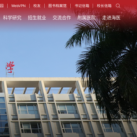
园
WebVPN
校友
图书档案馆
书记信箱
校长信箱
科学研究
招生就业
交流合作
附属医院
走进海医