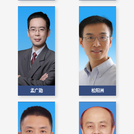
孟广勋
松阳洲