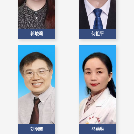
郭峻莉
何祖平
刘明耀
马燕琳