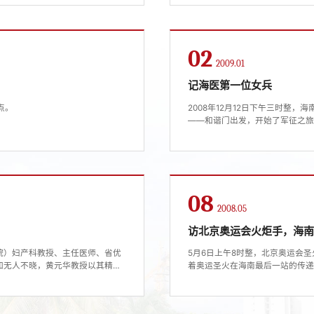
02
2009.01
记海医第一位女兵
点。
2008年12月12日下午三时整
——和谐门出发，开始了军征之
08
2008.05
访北京奥运会火炬手，海
院）妇产科教授、主任医师、省优
5月6日上午8时整，北京奥运会
知无人不晓，黄元华教授以其精湛
着奥运圣火在海南最后一站的传