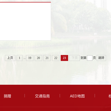
...
上页
1
19
20
21
22
23
下页
到第
页
跳转
捐赠
交通指南
AED地图