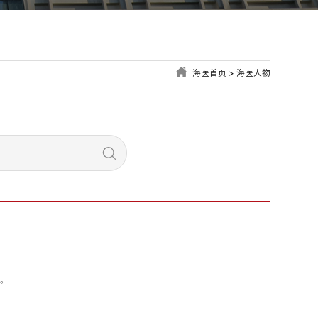
海医首页
>
海医人物
门
乐。