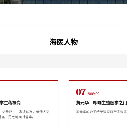
海医人物
07
2009.09
级学生蒋禄尚
黄元华：叩响生殖医学之
，父母双亡、家境贫寒，但他人穷
黄元华的妙手给无数家庭带来欢
坚强、勇敢地面对苦难。