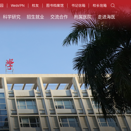
园
WebVPN
校友
图书档案馆
书记信箱
校长信箱
科学研究
招生就业
交流合作
附属医院
走进海医