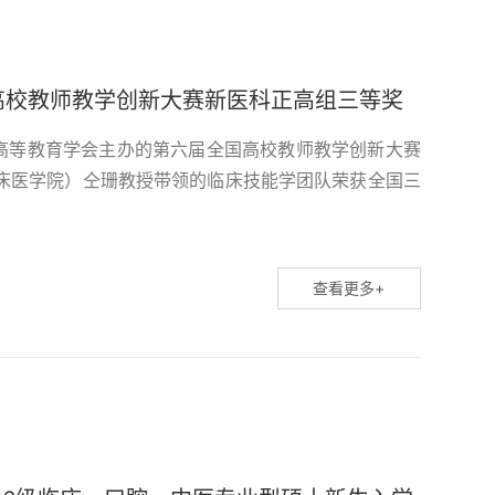
高校教师教学创新大赛新医科正高组三等奖
国高等教育学会主办的第六届全国高校教师教学创新大赛
床医学院）仝珊教授带领的临床技能学团队荣获全国三
励。海南医科大学参赛团队合影仝珊教授团队立足临床
痛点，融合OBE育人理念、虚拟仿真数字化实训、标准
、...
查看更多+