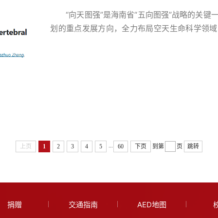
“向天图强”是海南省“五向图强”战略的关键
划的重点发展方向，全力布局空天生命科学领域
间到临床”的医学创新策源地。在此战略布局下
空军军医大学西京医院高博、罗卓荆课题组在国际期刊《Cel
亡和分化》）上在线发表题为“Targeting ...
...
上页
1
2
3
4
5
60
下页
到第
页
跳转
捐赠
交通指南
AED地图