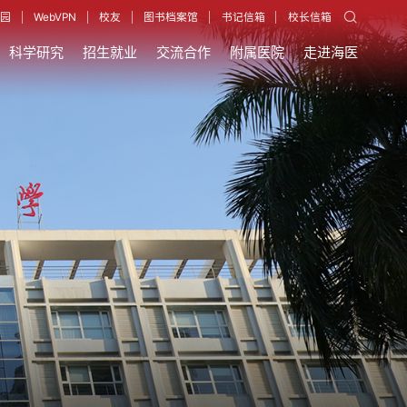
园
WebVPN
校友
图书档案馆
书记信箱
校长信箱
科学研究
招生就业
交流合作
附属医院
走进海医