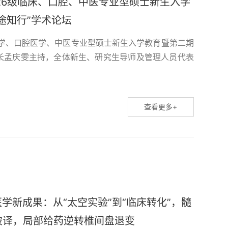
26级临床、口腔、中医专业型硕士新生入学
途知行”学术论坛
床医学、口腔医学、中医专业型硕士新生入学教育暨第二期
院长孟庆雯主持，全体新生、研究生导师及管理人员代表
邹卫国在致辞中校对全体首批新生的到来表示热烈欢迎。
院医师”双重身份与“四证合一”核心培养目标，完成从“知
.
查看更多+
天医学新成果：从“太空实验”到“临床转化”，髓
破译，局部给药逆转椎间盘退变