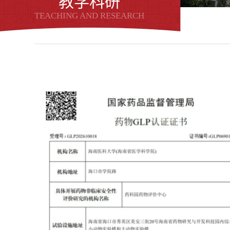
教学科研
TEACHING AND RESEARCH