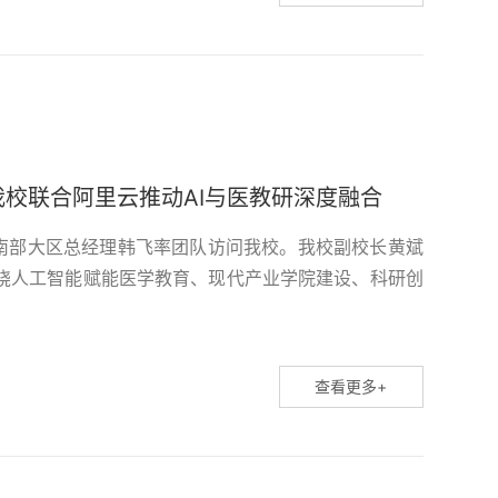
校联合阿里云推动AI与医教研深度融合
、南部大区总经理韩飞率团队访问我校。我校副校长黄斌
绕人工智能赋能医学教育、现代产业学院建设、科研创
谈会上，韩飞系统介绍了阿里云在人工智能领域的全栈
哥”自研芯片、云计算三大核心板块，全面展示了从底层
服务国内顶尖高校科研智算平台建设的实践经验。...
查看更多+