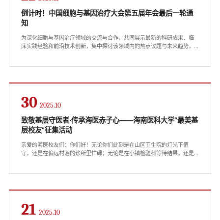
倒计时！中国细胞与基因治疗大会第五届年会最后一轮通
知
为深化细胞与基因治疗领域的交流与合作，共同展示最新的科研成果、临
床实践经验和前沿技术创新，集中探讨该领域内的热点议题与未来趋势，
推动中国细胞与基因治疗行业的发展，中国细胞与基因治疗大会第五届年
会将于2025年11月20日至22日在海南省海口市隆重举行。主办单位 | 中国
细胞生物学学会细胞与基因治疗分会承办单位 | 海南医科大学（海南省医学
科学院）、海口国家高新技术产业开发区管理委员会协办单位 | 同写意（北
京）科技发展有限公司大会时间 ...
30
2025.10
致敬基层守医者·传承海医赤子心——海南医科大学“最美基
层校友”征集活动
亲爱的海医校友们：你们好！无论你们此刻是在山区卫生院的灯光下值
守，还是在偏远村落的诊所里忙碌；无论是在小镇检验科等待结果，还是
在救护车上奔忙——母校始终惦记着你们。海南医科大学校友会“最美基层
校友”征集活动正式启动！今年，在国强校长的引领下，我们基金会（校友
办）发生了翻天覆地的变化。不仅校友联络网络更密，项目规模也持续扩
大，真正成了连接母校与校友的坚实纽带。我们希望通过此次征集活动，
发现那些在全国各地基层一线默默奉献、...
21
2025.10