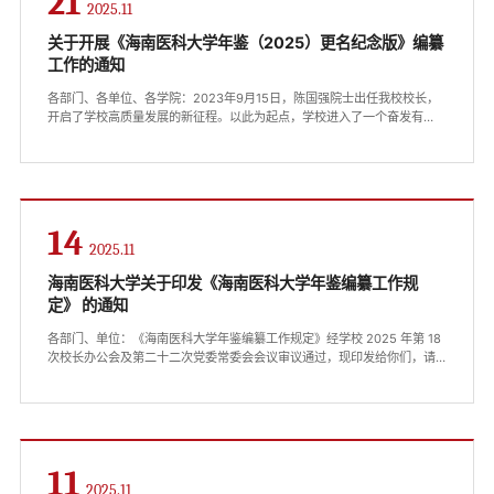
21
2025.11
关于开展《海南医科大学年鉴（2025）更名纪念版》编纂
工作的通知
各部门、各单位、各学院：2023年9月15日，陈国强院士出任我校校长，
开启了学校高质量发展的新征程。以此为起点，学校进入了一个奋发有
为、追求卓越的历史新阶段。2024年，全校上下同心协力，成功实现了校
长提出的“实体化运行医科院、增加博士点、将‘医学院’更名为‘医科大学’”三
件大事，标志着我校办学层次和社会影响力实现全面提升，迈入了全新发
展阶段，在我校发展史上具有里程碑意义。为系统、完整地记录这一承前
启后的历史性跨越，...
14
2025.11
海南医科大学关于印发《海南医科大学年鉴编纂工作规
定》 的通知
各部门、单位：《海南医科大学年鉴编纂工作规定》经学校 2025 年第 18
次校长办公会及第二十二次党委常委会会议审议通过，现印发给你们，请
遵照执行。海南医科大学2025 年 11 月 13 日
11
2025.11