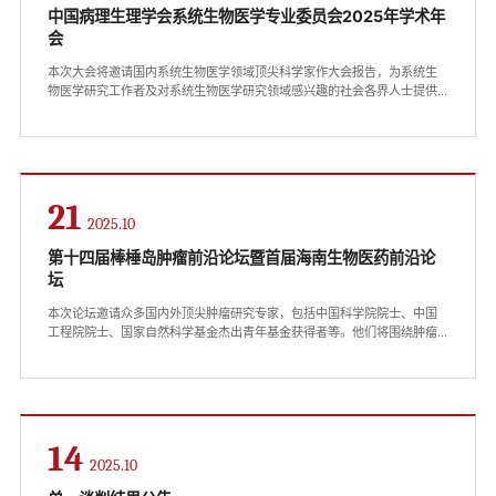
中国病理生理学会系统生物医学专业委员会2025年学术年
会
本次大会将邀请国内系统生物医学领域顶尖科学家作大会报告，为系统生
物医学研究工作者及对系统生物医学研究领域感兴趣的社会各界人士提供
专业化的学术对接平台。会议时间：2025年11月7日-9日会议地点：海南
医科大学组织机构：主办单位：中国病理生理学会系统生物医学专业委员
会承办单位：海南医科大学（海南省医学科学院）协办单位：北京大学系
统生物医学研究所会议内容：1.大会报告大会将邀请系统生物医学基础研究
和临床研究领域知名科学家作学术报告2....
21
2025.10
第十四届棒棰岛肿瘤前沿论坛暨首届海南生物医药前沿论
坛
本次论坛邀请众多国内外顶尖肿瘤研究专家，包括中国科学院院士、中国
工程院院士、国家自然科学基金杰出青年基金获得者等。他们将围绕肿瘤
领域的前沿热点问题展开深入探讨，分享最新研究成果与实践经验。这将
是一场学术交流的盛会，为与会者带来丰富的知识盛宴，推动肿瘤研究与
临床实践的进一步发展。会议时间：2025年11月16日-19日（11月16日报
到）会议地点：海口市星海湾铂尔曼酒店组织机构：主办单位：海南医科
大学（海南省医学科学院）...
14
2025.10