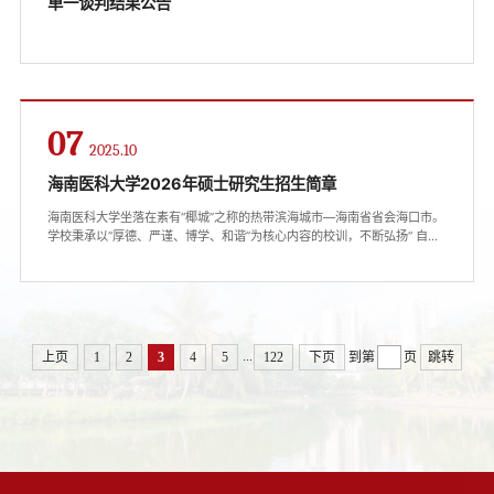
单一谈判结果公告
07
2025.10
海南医科大学2026年硕士研究生招生简章
海南医科大学坐落在素有“椰城”之称的热带滨海城市—海南省省会海口市。
学校秉承以“厚德、严谨、博学、和谐”为核心内容的校训，不断弘扬“ 自强
不息、团结向上、奋发有为、追求卓越”的精神，构建了“教学-临床-科研-
国际合作-社会服务-文化传承”六位一体的医学教育体系，为国家培养了七
万余名毕业生，是国家第一批卓越医生教育培养计划项目试点高校、教育
部第一批专业综合改革试点本科院校、海南省特色高水平大学建设单位、
国家紧急医学救援队（...
...
上页
1
2
3
4
5
122
下页
到第
页
跳转