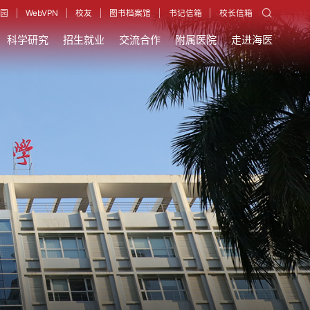
园
WebVPN
校友
图书档案馆
书记信箱
校长信箱
科学研究
招生就业
交流合作
附属医院
走进海医