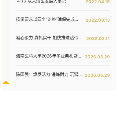
“4·13”以来海医发展大事记
2022.04.15
杨俊要求以四个“始终”确保完成全年工作任务--我校六届五次教代会暨七届二次工代会胜利闭幕
2022.03.13
凝心聚力 真抓实干 加快推进热带特色鲜明的国际化高水平医科大学建设步伐 ——我校六届五次教代会暨七届二次工代会隆重开幕
2022.03.11
海南医科大学2026年毕业典礼暨学位授予仪式举行
2026.06.29
陈国强：焕发活力 锤炼耐力 沉潜定力 哪吒闹海拓新程——在海南医科大学2026年毕业典礼上的讲话
2026.06.29