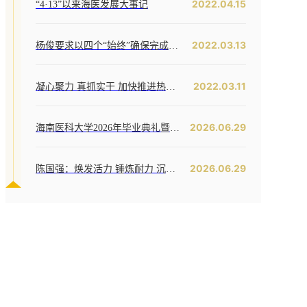
2022.04.15
“4·13”以来海医发展大事记
2022.03.13
杨俊要求以四个“始终”确保完成全年工作任务--我校六届五次教代会暨七届二次工代会胜利闭幕
2022.03.11
凝心聚力 真抓实干 加快推进热带特色鲜明的国际化高水平医科大学建设步伐 ——我校六届五次教代会暨七届二次工代会隆重开幕
2026.06.29
海南医科大学2026年毕业典礼暨学位授予仪式举行
2026.06.29
陈国强：焕发活力 锤炼耐力 沉潜定力 哪吒闹海拓新程——在海南医科大学2026年毕业典礼上的讲话