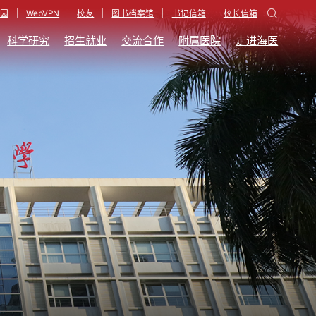
园
WebVPN
校友
图书档案馆
书记信箱
校长信箱
科学研究
招生就业
交流合作
附属医院
走进海医