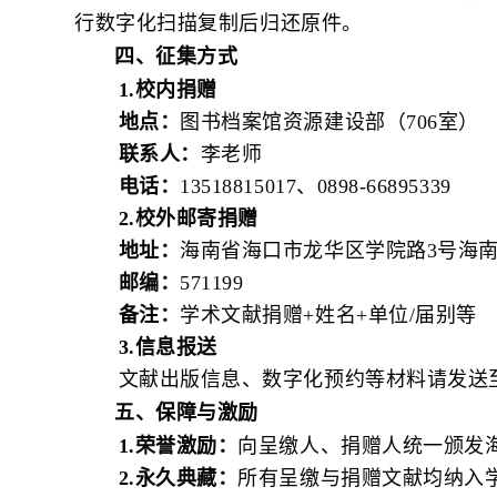
行数字化扫描复制后归还原件。
四、征集方式
1.校内捐赠
地点：
图书档案馆资源建设部（706室）
联系人：
李老师
电话：
13518815017、0898-66895339
2.校外邮寄捐赠
地址：
海南省海口市龙华区学院路3号海
邮编：
571199
备注：
学术文献捐赠+姓名+单位/届别等
3.信息报送
文献出版信息、数字化预约等材料请发送至邮箱：
五、保障与激励
1.荣誉激励：
向呈缴人、捐赠人统一颁发
2.永久典藏：
所有呈缴与捐赠文献均纳入