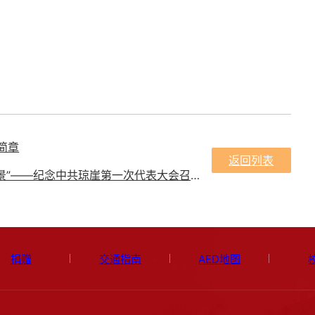
简章
返回列表
下一条：关于组织参加“忆琼崖百年峥嵘绘海南封关盛景”——纪念中共琼崖第一次代表大会召开100周年暨庆祝海南自贸港封关 启航美术作品创作活动的通知
捐赠
交通指南
AED地图