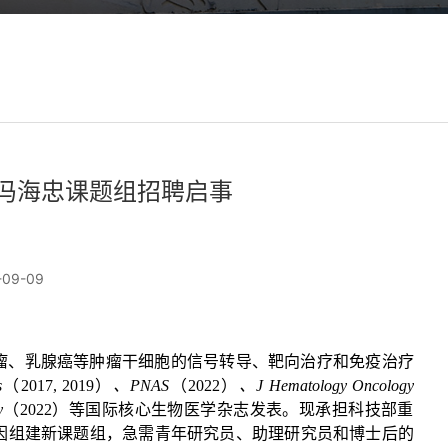
冯海忠课题组招聘启事
09-09
瘤、乳腺癌等肿瘤干细胞的信号转导、靶向治疗和免疫治疗
s
（
2017, 2019
）
、
PNAS
（
2022
）
、
J Hematology Oncology
y
（
2022
）
等国际核心生物医学杂志发表。现承担科技部重
因组建新课题组，急需
青年研究员、助理研究员和博士后的