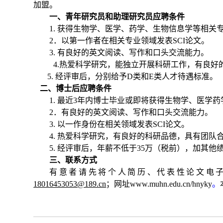
加盟。
一、青年研究员和
助理研究员
应聘条件
1. 获得生物学、医学、
药学、生物信息学
等相关
2．以第一作者在相关专业领域发表SCI论文。
3. 有良好的英文阅读、写作和口头交流能力。
4.热爱科学研究，能独立开展科研工作，有良好
5. 经评审后，分别给予D类和E类人才待遇标准。
二
、
博士后
应聘条件
1. 最近3年内博士毕业或即将获得生物学、医学
2．有良好的英文阅读、写作和口头交流能力。
3. 以一作身份在相关领域发表SCI论文。
4. 热爱科学研究，有良好的科研品德，具有团队
5. 经评审后，年薪不低于35万（税前），加其他
三
、联系方式
有意者请先将个人简历、代表性论文电
18016453053@1
89.
cn
；网址
www.muhn.edu.cn/hnyky
。