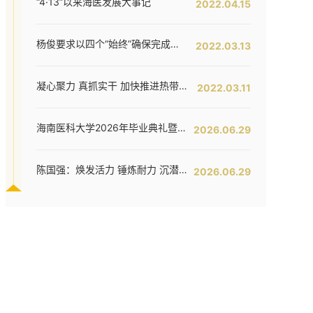
“4·13”以来海医发展大事记
2022.04.15
杨俊要求以四个“始终”确保完成全年工作任务--我校六届五次教代会暨七届二次工代会胜利闭幕
2022.03.13
凝心聚力 真抓实干 加快推进热带特色鲜明的国际化高水平医科大学建设步伐 ——我校六届五次教代会暨七届二次工代会隆重开幕
2022.03.11
海南医科大学2026年毕业典礼暨学位授予仪式举行
2026.06.29
陈国强：焕发活力 锤炼耐力 沉潜定力 哪吒闹海拓新程——在海南医科大学2026年毕业典礼上的讲话
2026.06.29