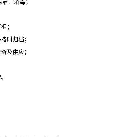
清洁、消毒；
菌柜；
并按时归档；
准备及供应；
作。
；