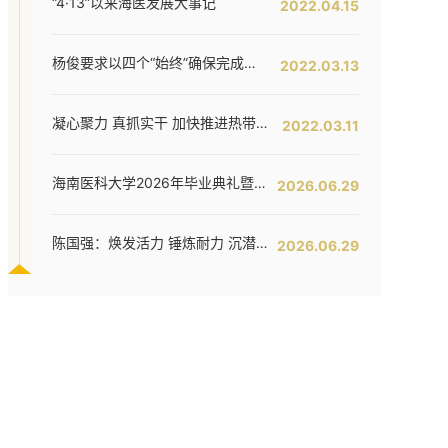
“4·13”以来海医发展大事记
2022.04.15
杨俊要求以四个“始终”确保完成全年工作任务--我校六届五次教代会暨七届二次工代会胜利闭幕
2022.03.13
凝心聚力 真抓实干 加快推进热带特色鲜明的国际化高水平医科大学建设步伐 ——我校六届五次教代会暨七届二次工代会隆重开幕
2022.03.11
海南医科大学2026年毕业典礼暨学位授予仪式举行
2026.06.29
陈国强：焕发活力 锤炼耐力 沉潜定力 哪吒闹海拓新程——在海南医科大学2026年毕业典礼上的讲话
2026.06.29