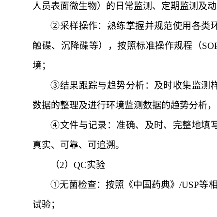
人员表面微生物）的日常监测、定期监测及动
②
采样操作：熟练掌握并规范使用各类
触碟、沉降碟等），按照标准操作规程（
S
境
；
③
结果跟踪与趋势分析：及时收集监测
数据的整理及进行环境监测数据的趋势分析，
④
文件与记录：准确、及时、完整地填
真实、可靠、可追溯
。
（
2）
QC实验
①
无菌检查：按照《中国药典》
/USP
试验
；