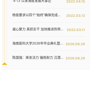
“4·13”以来海医发展大事记
2022.04.15
杨俊要求以四个“始终”确保完成全年工作任务--我校六届五次教代会暨七届二次工代会胜利闭幕
2022.03.13
凝心聚力 真抓实干 加快推进热带特色鲜明的国际化高水平医科大学建设步伐 ——我校六届五次教代会暨七届二次工代会隆重开幕
2022.03.11
海南医科大学2026年毕业典礼暨学位授予仪式举行
2026.06.29
陈国强：焕发活力 锤炼耐力 沉潜定力 哪吒闹海拓新程——在海南医科大学2026年毕业典礼上的讲话
2026.06.29