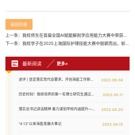
返回列表
上一条：我校师生在首届全国AI赋能解剖学应用能力大赛中荣获多个奖项
下一条：我校学子在2025上海国际护理技能大赛中脱颖而出，斩获佳绩！
最新阅读
更多>
述评 | 坚定落实党代会要求，开创海医工作新局面——写在全面落实省第八次党代会对海医发展提出新要求之时
2022.06.04
历史时刻！我校培养的第一名博士研究生通过答辩！
2022.05.11
落实总书记讲话精神 着力谋划学校内涵提升——我校召开发展战略咨询委员会第二次工作会议
2022.04.20
“4·13”以来海医发展大事记
2022.04.15