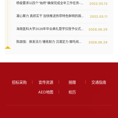
杨俊要求以四个“始终”确保完成全年工作任务--我校六届五次教代会暨七届二次工代会胜利闭幕
2022.03.13
凝心聚力 真抓实干 加快推进热带特色鲜明的国际化高水平医科大学建设步伐 ——我校六届五次教代会暨七届二次工代会隆重开幕
2022.03.11
海南医科大学2026年毕业典礼暨学位授予仪式举行
2026.06.29
陈国强：焕发活力 锤炼耐力 沉潜定力 哪吒闹海拓新程——在海南医科大学2026年毕业典礼上的讲话
2026.06.29
招标采购
宣传资源
捐赠
交通指南
AED地图
校历