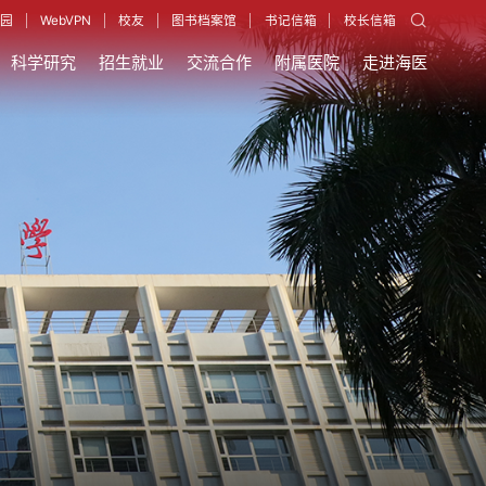
园
WebVPN
校友
图书档案馆
书记信箱
校长信箱
科学研究
招生就业
交流合作
附属医院
走进海医