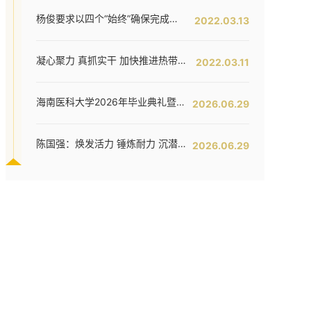
杨俊要求以四个“始终”确保完成全年工作任务--我校六届五次教代会暨七届二次工代会胜利闭幕
2022.03.13
凝心聚力 真抓实干 加快推进热带特色鲜明的国际化高水平医科大学建设步伐 ——我校六届五次教代会暨七届二次工代会隆重开幕
2022.03.11
海南医科大学2026年毕业典礼暨学位授予仪式举行
2026.06.29
陈国强：焕发活力 锤炼耐力 沉潜定力 哪吒闹海拓新程——在海南医科大学2026年毕业典礼上的讲话
2026.06.29