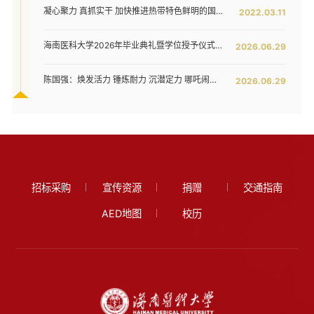
凝心聚力 真抓实干 加快推进热带特色鲜明的国际化高水平医科大学建设步伐 ——我校六届五次教代会暨七届二次工代会隆重开幕
2022.03.11
海南医科大学2026年毕业典礼暨学位授予仪式举行
2026.06.29
陈国强：焕发活力 锤炼耐力 沉潜定力 哪吒闹海拓新程——在海南医科大学2026年毕业典礼上的讲话
2026.06.29
招标采购
宣传资源
捐赠
交通指南
AED地图
校历