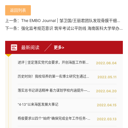
返回列表
上一条：The EMBO Journal | 邹卫国/王丽君团队发现骨膜干细胞中的锌指蛋白BNC2通过与NuRD复合物相互作用促进骨折修复
下一条：强化监考规范意识 筑牢考试公平防线 海南医科大学举办2025年监考培训会
最新阅读
更多>
述评 | 坚定落实党代会要求，开创海医工作新局面——写在全面落实省第八次党代会对海医发展提出新要求之时
2022.06.04
历史时刻！我校培养的第一名博士研究生通过答辩！
2022.05.11
落实总书记讲话精神 着力谋划学校内涵提升——我校召开发展战略咨询委员会第二次工作会议
2022.04.20
“4·13”以来海医发展大事记
2022.04.15
杨俊要求以四个“始终”确保完成全年工作任务--我校六届五次教代会暨七届二次工代会胜利闭幕
2022.03.13