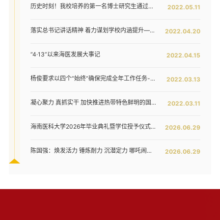
历史时刻！我校培养的第一名博士研究生通过答辩！
2022.05.11
落实总书记讲话精神 着力谋划学校内涵提升——我校召开发展战略咨询委员会第二次工作会议
2022.04.20
“4·13”以来海医发展大事记
2022.04.15
杨俊要求以四个“始终”确保完成全年工作任务--我校六届五次教代会暨七届二次工代会胜利闭幕
2022.03.13
凝心聚力 真抓实干 加快推进热带特色鲜明的国际化高水平医科大学建设步伐 ——我校六届五次教代会暨七届二次工代会隆重开幕
2022.03.11
海南医科大学2026年毕业典礼暨学位授予仪式举行
2026.06.29
陈国强：焕发活力 锤炼耐力 沉潜定力 哪吒闹海拓新程——在海南医科大学2026年毕业典礼上的讲话
2026.06.29