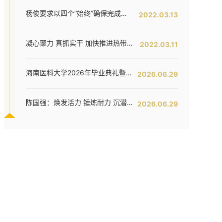
杨俊要求以四个“始终”确保完成全年工作任务--我校六届五次教代会暨七届二次工代会胜利闭幕
2022.03.13
凝心聚力 真抓实干 加快推进热带特色鲜明的国际化高水平医科大学建设步伐 ——我校六届五次教代会暨七届二次工代会隆重开幕
2022.03.11
海南医科大学2026年毕业典礼暨学位授予仪式举行
2026.06.29
陈国强：焕发活力 锤炼耐力 沉潜定力 哪吒闹海拓新程——在海南医科大学2026年毕业典礼上的讲话
2026.06.29