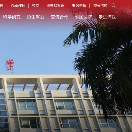
园
WebVPN
校友
图书档案馆
书记信箱
校长信箱
科学研究
招生就业
交流合作
附属医院
走进海医