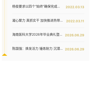
了奥运，作为一名奥运火炬手，奥运精神不仅仅局限于这数百米
杨俊要求以四个“始终”确保完成全年工作任务--我校六届五次教代会暨七届二次工代会胜利闭幕
2022.03.13
凝心聚力 真抓实干 加快推进热带特色鲜明的国际化高水平医科大学建设步伐 ——我校六届五次教代会暨七届二次工代会隆重开幕
2022.03.11
海南医科大学2026年毕业典礼暨学位授予仪式举行
2026.06.29
陈国强：焕发活力 锤炼耐力 沉潜定力 哪吒闹海拓新程——在海南医科大学2026年毕业典礼上的讲话
2026.06.29