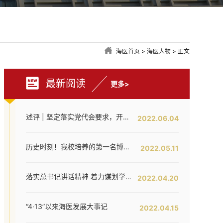
海医首页
>
海医人物
> 正文
最新阅读
更多>
述评 | 坚定落实党代会要求，开创海医工作新局面——写在全面落实省第八次党代会对海医发展提出新要求之时
2022.06.04
历史时刻！我校培养的第一名博士研究生通过答辩！
2022.05.11
医院副院长、学院科研部主任
——
黄元华，几乎无人不知无人不
落实总书记讲话精神 着力谋划学校内涵提升——我校召开发展战略咨询委员会第二次工作会议
2022.04.20
！加油中国！加油奥运！
”……
束圣火传递后，抹去脸颊上的汗水，微笑着对记者说，
“
作为一名
“4·13”以来海医发展大事记
2022.04.15
的研究》项目和
2000
年《人类精子卵胞浆内注射的应用研究》项