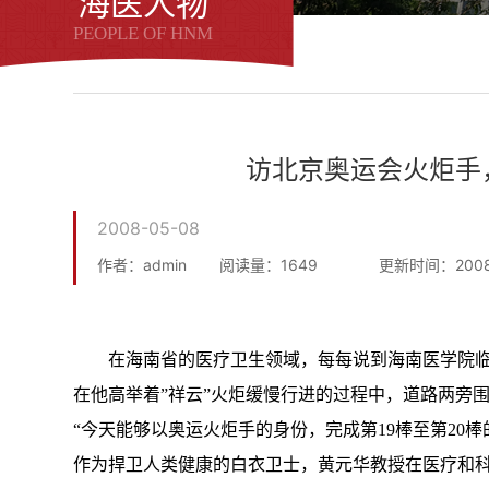
海医人物
PEOPLE OF HNM
访北京奥运会火炬手
2008-05-08
作者：admin
阅读量：
1649
更新时间：2008
在海南省的医疗卫生领域，每每说到海南医学院临
在他高举着
”
祥云
”
火炬缓慢行进的过程中，道路两旁
“
今天能够以奥运火炬手的身份，完成第
19
棒至第
20
棒
作为捍卫人类健康的白衣卫士，
黄元华
教授在医疗和