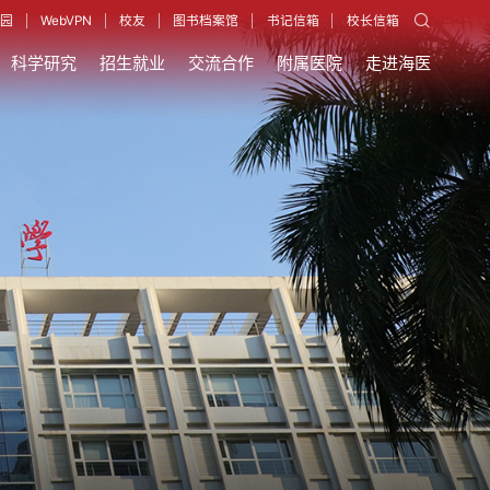
园
WebVPN
校友
图书档案馆
书记信箱
校长信箱
科学研究
招生就业
交流合作
附属医院
走进海医