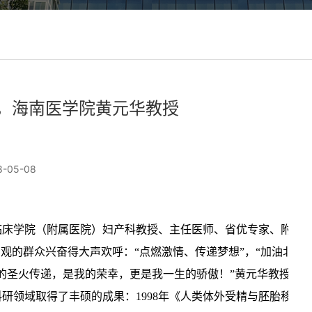
，海南医学院黄元华教授
-05-08
床学院（附属医院）妇产科教授、主
任
医师、省优专家、附属
围观的群众兴奋得大声欢呼：
“
点燃激情、传递梦想
”
，
“
加油北京
的圣火传递，是我的荣幸，更是我一生的骄傲！
”
黄元华教授结
科研领域取得了丰硕的成果：
1998
年《人类体外受精与胚胎移植