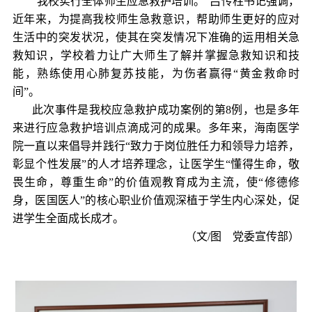
“我校
实行
全体
师生应急救护培训
。
”吕传柱书记强调，
近年来
，
为提高我校师生急救意识，帮
助
师生更好的应对
生活中的突发状况，使其在突发情况下准确的运用相关急
救知识，
学校着力
让广大师生了解
并
掌握急救知识和技
能，
熟练使用
心肺复苏
技能
，
为伤者赢得
“黄金救命时
间”
。
此次事件是我校应急救护成功案例的第
8例，也是多年
来进行应急救护培训点滴成河的成果。多年来，海南医学
院一直以来倡导并践行“致力于岗位胜任力和领导力培养，
彰显个性发展”的人才培养理念，
让
医学生
“懂得生命，敬
畏生命，尊重生命”的价值观教育成为主流，使“修德修
身，医国医人”的核心职业价值观深植于学生内心深处，促
进学生全面成长成才
。
（
文
/图 党委宣传部
）