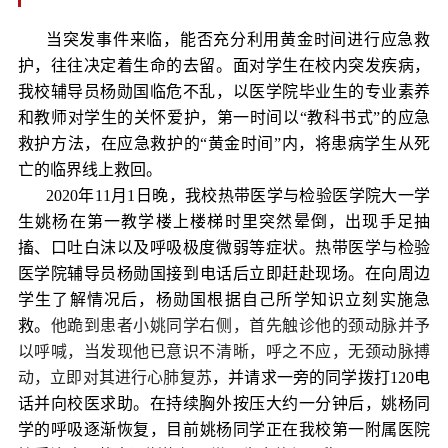
当
突发事
件来临
，
能否
充分利用黄金时间进行应急救
护，
往往决定着生命的去留
。
面对学生在校内突发疾病
，
我校辅导员杨勋国临危不乱
，
以医学院毕业生的专业素养
和教师对学生的关怀爱护
，
第一时间以
“教科书式”的应急
救护方法
，
在应急救护的
“黄金时间”内
，
将患病学生从死
亡的临界线上救回
。
2020年11月1日晚，
我校热带医学与检验医学院大一学
生姚杨在第一教学楼上楼梯时里突然晕倒，出现手足抽
搐、口吐白沫以及呼吸极度微弱等症状。热带医学与检验
医学院辅导员
杨勋国接到电话后立即赶赴现场。在向周边
学生
了解情况后，杨勋国根据自己所学知识立刻实施急
救。
他跪到患者小姚同学右侧，首先触诊他的颈动脉并予
以呼喊，当发现他已意识不清晰，呼之不应，无颈动脉搏
动，立即对其进行心肺复苏
，并请求一旁的同学拨打
120电
话并向校医求助。在持续胸外按压大约一分钟后，
姚杨同
学的呼吸逐渐恢复，目前
姚杨
同学正在我校第一附属医院