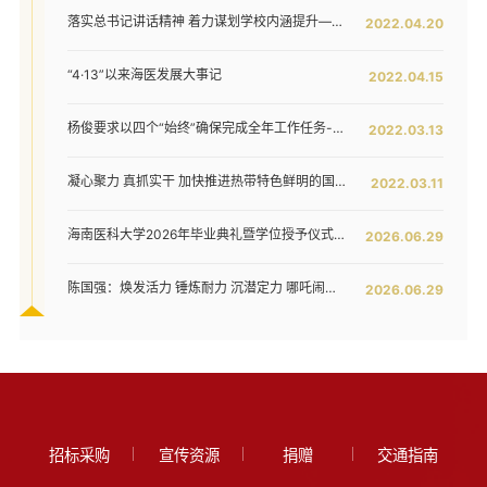
落实总书记讲话精神 着力谋划学校内涵提升——我校召开发展战略咨询委员会第二次工作会议
2022.04.20
“4·13”以来海医发展大事记
2022.04.15
杨俊要求以四个“始终”确保完成全年工作任务--我校六届五次教代会暨七届二次工代会胜利闭幕
2022.03.13
凝心聚力 真抓实干 加快推进热带特色鲜明的国际化高水平医科大学建设步伐 ——我校六届五次教代会暨七届二次工代会隆重开幕
2022.03.11
海南医科大学2026年毕业典礼暨学位授予仪式举行
2026.06.29
陈国强：焕发活力 锤炼耐力 沉潜定力 哪吒闹海拓新程——在海南医科大学2026年毕业典礼上的讲话
2026.06.29
招标采购
宣传资源
捐赠
交通指南