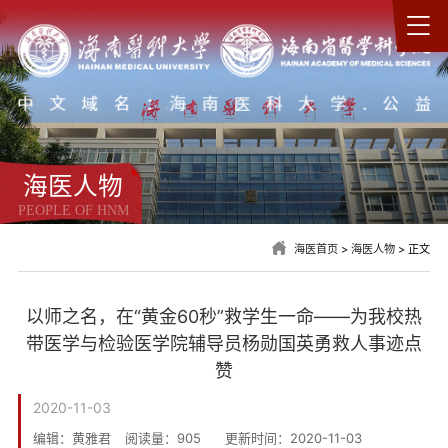
海医人物
PEOPLE OF HNM
海医首页
>
海医人物
> 正文
以师之名，在“黄金60秒”救学生一命——为我校热
带医学与检验医学院辅导员杨勋国英勇救人事迹点
赞
2020-11-03
编辑：黄雅君
阅读量：
905
更新时间：2020-11-03