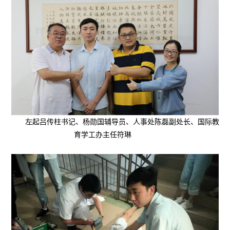
左起吕传柱书记、杨勋国辅导员、人事处陈磊副处长、国际教
育学工办主任符琳