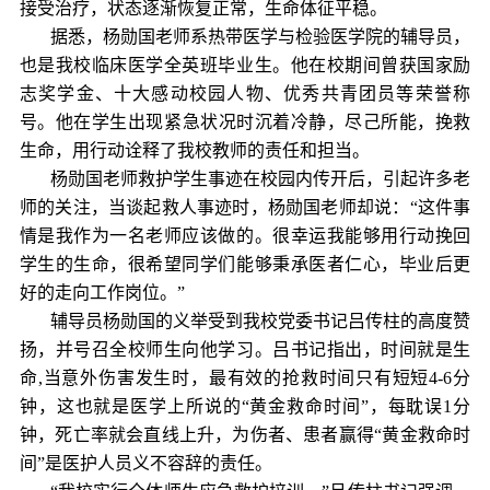
接受治疗，状态逐渐恢复正常，生命体征平稳。
据悉，杨勋国老师系
热带医学与检验
医学院的辅导员，
也是我校临床医学全英班毕业生。他在校期间
曾
获国家励
志奖学金、十大感动校园人物、优秀共青团员等荣誉称
号
。
他在
学生
出现紧急状况时沉着冷静，尽己所能，挽救
生命，用行动诠释了我校教师的责任和担当
。
杨勋国老师救护学生事迹在校园内传开后，引起许多老
师的关注，
当
谈起救人事迹时
，
杨
勋国
老师却说：
“
这件事
情是我作为一名老师应该做
的
。很幸运我能够用行动挽回
学生的生命，很希望同学们能够秉承医者仁心，毕业后更
好的走向工作岗位。
”
辅导员杨勋国的
义举
受到我校党委书记吕传柱的高度赞
扬，并号召全校师生向他学习。吕书记指出，时间就是生
命
,当意外伤害发生时，最有效的抢救时间只有短短4-6分
钟，这也就是医学上所说的“黄金救命时间”，每耽误1分
钟，死亡率就会直线上升，为
伤者
、
患者
赢得
“黄金救命时
间”是
医护人员
义不容辞的责任。