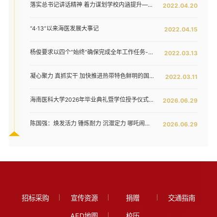
落实总书记讲话精神 着力谋划学校内涵提升——我校召开发展战略咨询委员会第二次工作会议
2022.04.20
“4·13”以来海医发展大事记
2022.04.15
杨俊要求以四个“始终”确保完成全年工作任务--我校六届五次教代会暨七届二次工代会胜利闭幕
2022.03.13
凝心聚力 真抓实干 加快推进热带特色鲜明的国际化高水平医科大学建设步伐 ——我校六届五次教代会暨七届二次工代会隆重开幕
2022.03.11
海南医科大学2026年毕业典礼暨学位授予仪式举行
2026.06.29
陈国强：焕发活力 锤炼耐力 沉潜定力 哪吒闹海拓新程——在海南医科大学2026年毕业典礼上的讲话
2026.06.29
招标采购
宣传资源
捐赠
交通指南
AED地图
校历