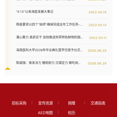
“4·13”以来海医发展大事记
2022.04.15
杨俊要求以四个“始终”确保完成全年工作任务--我校六届五次教代会暨七届二次工代会胜利闭幕
2022.03.13
凝心聚力 真抓实干 加快推进热带特色鲜明的国际化高水平医科大学建设步伐 ——我校六届五次教代会暨七届二次工代会隆重开幕
2022.03.11
海南医科大学2026年毕业典礼暨学位授予仪式举行
2026.06.29
陈国强：焕发活力 锤炼耐力 沉潜定力 哪吒闹海拓新程——在海南医科大学2026年毕业典礼上的讲话
2026.06.29
招标采购
宣传资源
捐赠
交通指南
AED地图
校历