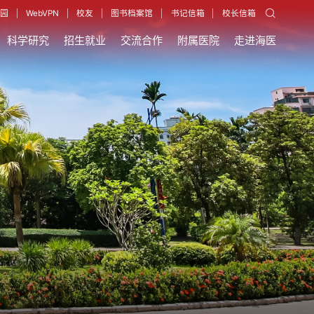
园
WebVPN
校友
图书档案馆
书记信箱
校长信箱
科学研究
招生就业
交流合作
附属医院
走进海医