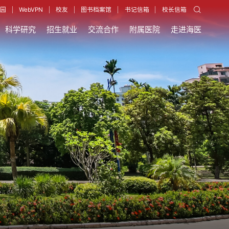
园
WebVPN
校友
图书档案馆
书记信箱
校长信箱
科学研究
招生就业
交流合作
附属医院
走进海医