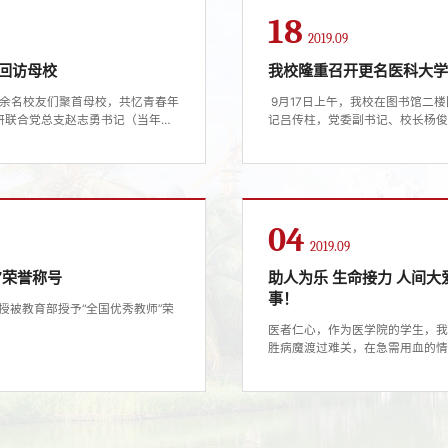
18
2019.09
会回访母校
我校隆重召开更名医科大
班70余名校友们聚首母校，共忆青春年
​ 9月17日上午，我校在图书馆
研联合党总支赵志勇书记（当年班
记吕传柱，党委副书记、校长杨
（当年留校学生）和学校校友办王
伟，党委委员、第一附属医院院
的话题，他们拥抱握手，共叙三十
书记、纪委书记谢江波主持。会议
命”的精神力量，全力做好更名医科大
04
2019.09
”荣誉称号
助人为乐 生命接力 人间
事！
授被教育部授予“全国优秀教师”荣
医者仁心，作为医学院的学生，我也
胜病魔渡过难关，在急需用血的情
期间，累计献血量达到800ML。
次、共计6.5个小时进行造血干细
南省第97例捐献造血干细胞志愿者,