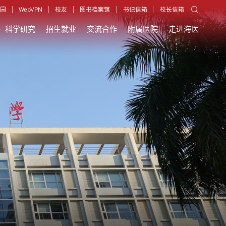
园
WebVPN
校友
图书档案馆
书记信箱
校长信箱
科学研究
招生就业
交流合作
附属医院
走进海医