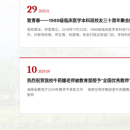
29
2019.11
致青春——1989级临床医学本科班校友三十周年聚
母校情深，师恩难忘。2019年11月23日，1989级临床医学本科
华，共叙母校情、师生情、同窗情。校友们抵达和谐门后，学校科
级辅导员）、马克思主义学院（人文社会科学部）党委吴建辉书记
鹏老师热情迎接了校友们，师生们、同学们激情相聚，有着说不完
年情谊，共话三十年来的风风雨雨，感叹时光飞逝...
10
2019.09
热烈祝贺我校牛莉娜老师被教育部授予“全国优秀教师
​海南省教育厅2019年教师节表彰文件 病原生物学教研室牛莉娜教
誉称