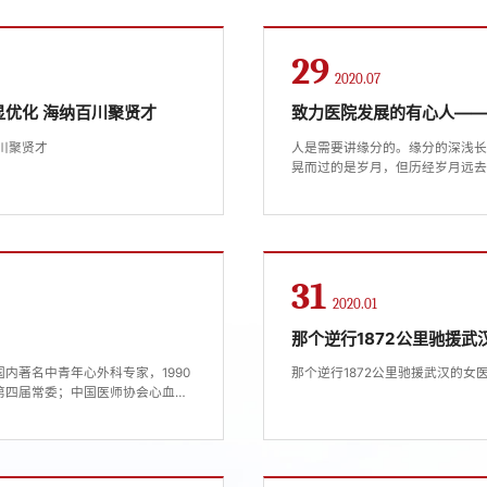
29
2020.07
优化 海纳百川聚贤才
致力医院发展的有心人—
川聚贤才
​人是需要讲缘分的。缘分的深浅
晃而过的是岁月，但历经岁月远
不即不离，得过且过。真正深刻
文学情怀。2020年这场史无前
医一附院不少医务人员第一时间以医
31
2020.01
那个逆行1872公里驰援
内著名中青年心外科专家，1990
那个逆行1872公里驰援武汉的女
第四届常委；中国医师协会心血管
生物技术协会心血管外科技术与工
；广东省医师协会心血管外科分会