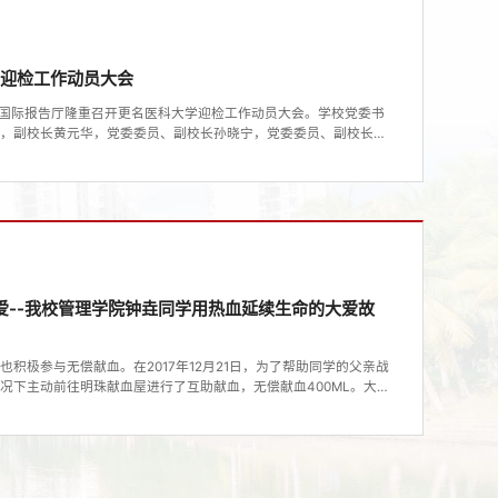
学迎检工作动员大会
二楼国际报告厅隆重召开更名医科大学迎检工作动员大会。学校党委书
俊，副校长黄元华，党委委员、副校长孙晓宁，党委委员、副校长向
长李丽等校级领导以及全体教职工参加此次大会。会议由学校党委副
伊始，杨俊校长做动员讲话，杨校长以《汇聚“不忘初心、牢记使
学迎检工...
大爱--我校管理学院钟垚同学用热血延续生命的大爱故
积极参与无偿献血。在2017年12月21日，为了帮助同学的父亲战
况下主动前往明珠献血屋进行了互助献血，无偿献血400ML。大学
2019年2月，为挽救北京某医院17岁白血病少年患者的生命，他先后2
胞采集，共捐献造血干细胞混悬液341ML，成为全国第8051例，海
获得中国造血干细胞...