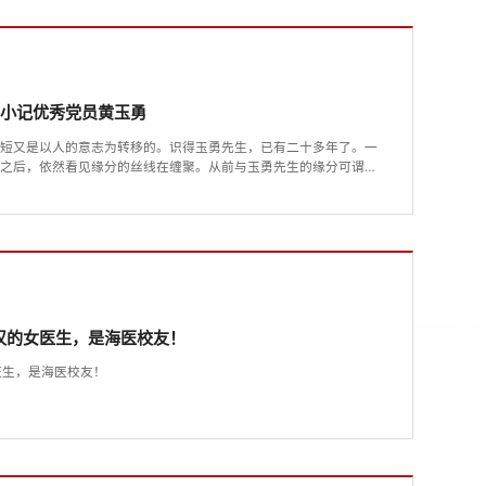
—小记优秀党员黄玉勇
长短又是以人的意志为转移的。识得玉勇先生，已有二十多年了。一
去之后，依然看见缘分的丝线在缠聚。从前与玉勇先生的缘分可谓是
印象且认知其人是今年疫情期间的事。知道他不仅有医学情结，更有
例的疫情，可谓肆虐了整个全人类。武汉疫情牵动着全国人民的心。海
者之心星夜...
武汉的女医生，是海医校友！
医生，是海医校友！