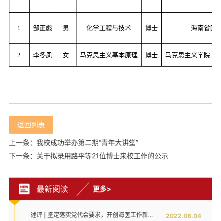
1
邹正彪
男
化学工程与技术
博士
海南省医
2
李冬凤
女
马克思主义基本原理
博士
马克思主义学院（
返回列表
上一条：我校成功举办第二期“青年大讲堂”
下一条：关于拟录用路平等21位博士来校工作的公示
最新阅读
更多>
述评 | 坚定落实党代会要求，开创海医工作新局面——写在全面落实省第八次党代会对海医发展提出新要求之时
2022.06.04