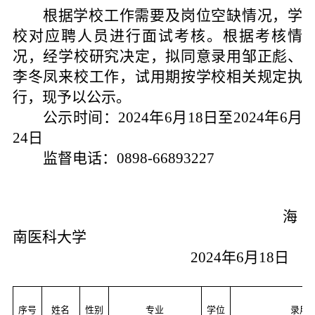
根据学校工作需要及岗位空缺情况，学
校对应聘人员进行面试考核。根据考核情
况，经学校
研究
决定，拟同意录用邹正彪、
李冬凤来校工作，试用期按学校相关规定执
行，现予以公示。
公示时间：
202
4
年
6
月
18
日至
202
4
年
6
月
24
日
监督电话：
0898-
6689
3227
海
南
医科大学
2024年6月18日
序号
姓名
性别
专业
学位
录用