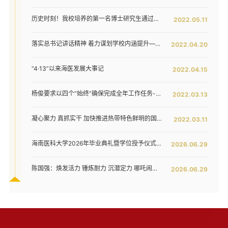
历史时刻！我校培养的第一名博士研究生通过答辩！
2022.05.11
落实总书记讲话精神 着力谋划学校内涵提升——我校召开发展战略咨询委员会第二次工作会议
2022.04.20
“4·13”以来海医发展大事记
2022.04.15
杨俊要求以四个“始终”确保完成全年工作任务--我校六届五次教代会暨七届二次工代会胜利闭幕
2022.03.13
凝心聚力 真抓实干 加快推进热带特色鲜明的国际化高水平医科大学建设步伐 ——我校六届五次教代会暨七届二次工代会隆重开幕
2022.03.11
海南医科大学2026年毕业典礼暨学位授予仪式举行
2026.06.29
陈国强：焕发活力 锤炼耐力 沉潜定力 哪吒闹海拓新程——在海南医科大学2026年毕业典礼上的讲话
2026.06.29