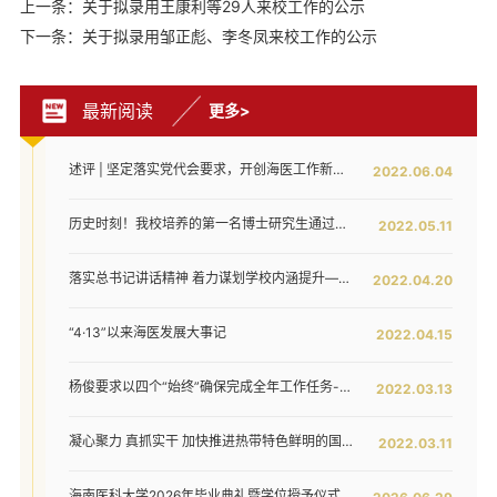
上一条：关于拟录用王康利等29人来校工作的公示
下一条：关于拟录用邹正彪、李冬凤来校工作的公示
最新阅读
更多>
述评 | 坚定落实党代会要求，开创海医工作新局面——写在全面落实省第八次党代会对海医发展提出新要求之时
2022.06.04
历史时刻！我校培养的第一名博士研究生通过答辩！
2022.05.11
落实总书记讲话精神 着力谋划学校内涵提升——我校召开发展战略咨询委员会第二次工作会议
2022.04.20
“4·13”以来海医发展大事记
2022.04.15
杨俊要求以四个“始终”确保完成全年工作任务--我校六届五次教代会暨七届二次工代会胜利闭幕
2022.03.13
凝心聚力 真抓实干 加快推进热带特色鲜明的国际化高水平医科大学建设步伐 ——我校六届五次教代会暨七届二次工代会隆重开幕
2022.03.11
海南医科大学2026年毕业典礼暨学位授予仪式举行