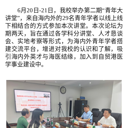
6
月
20
日
-21日
，
我校举办第二期
“青年大
讲堂”，
来自海内外的
29
名青年学者以线上线
下相结合的方式参加本次
讲堂
。
本次论坛为
期
两
天，旨在通过各学科分讲堂、人才恳谈
会、实地考察等形式，为海内外青年学者搭
建交流平台，增进对我校的认识和了解，吸
引海内外英才与
海医
结缘，加入到
自贸港医
学事业建设
中。