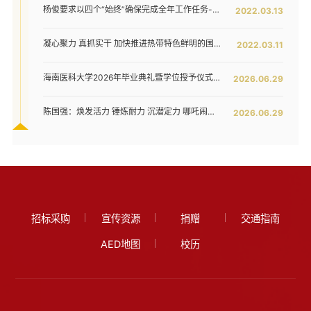
杨俊要求以四个“始终”确保完成全年工作任务--我校六届五次教代会暨七届二次工代会胜利闭幕
2022.03.13
凝心聚力 真抓实干 加快推进热带特色鲜明的国际化高水平医科大学建设步伐 ——我校六届五次教代会暨七届二次工代会隆重开幕
2022.03.11
海南医科大学2026年毕业典礼暨学位授予仪式举行
2026.06.29
陈国强：焕发活力 锤炼耐力 沉潜定力 哪吒闹海拓新程——在海南医科大学2026年毕业典礼上的讲话
2026.06.29
招标采购
宣传资源
捐赠
交通指南
AED地图
校历