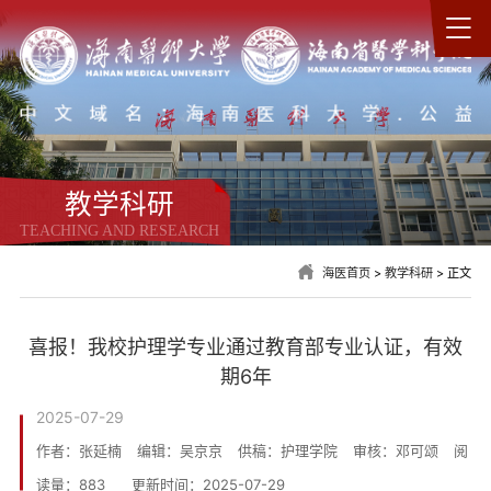
教学科研
TEACHING AND RESEARCH
海医首页
>
教学科研
> 正文
喜报！我校护理学专业通过教育部专业认证，有效
期6年
2025-07-29
作者：张延楠
编辑：吴京京
供稿：护理学院
审核：邓可颂
阅
读量：
883
更新时间：2025-07-29