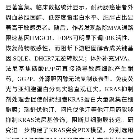
显著富集。临床数据统计显示，耐药肠癌患者外
周血总胆固醇、低密度脂蛋白水平、肥胖占比显
著高于敏感患者。随后，作者发现敲除MVA通路
限速基因HMGCR、FDPS可明显下调ERK活性、
恢复药物敏感性，而阻断下游胆固醇合成关键基
因 SQLE、DHCR7无逆转效果；体外补充MVA、
法尼基焦磷酸FPP可直接诱导敏感细胞产生耐
药，GGPP、外源胆固醇无法复制该表型。免疫荧
光与亚细胞蛋白分离实验直观证实，KRAS抑制
剂处理会促使耐药细胞KRAS蛋白大量聚集在细
胞膜；瑞舒伐他汀、阿托伐他汀等他汀用药能够
抑制KRAS法尼基修饰，阻断其细胞膜转运。研
究进一步构建了KRAS突变PDX模型，分别选用