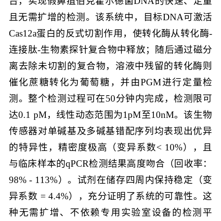
台，实现假鼻疽伯克霍尔德菌DNA的快速、定量
且无需扩增的检测。该系统中，目标DNA可激活
Cas12a蛋白的反式切割作用，使转化酶从转化酶-
连接肽-生物素探针复合物中释放；随后通过磁分
离去除未切割的复合物，溶液中残留的转化酶则
催化蔗糖转化为葡萄糖，并由PGM进行定量检
测。整个检测过程可在50分钟内完成，检测限可
达0.1 pM，线性动态范围为1pM至10nM。该生物
传感器对单碱基及多碱基错配序列均表现出优异
的特异性，精密度极高（变异系数< 10%），且
与临床样本的qPCR检测结果高度吻合（回收率：
98% - 113%）。试剂在储存四周内保持稳定（变
异系数 = 4.4%），充分证明了系统的可靠性。这
种无需扩增、不依赖专用实验室设备的检测平