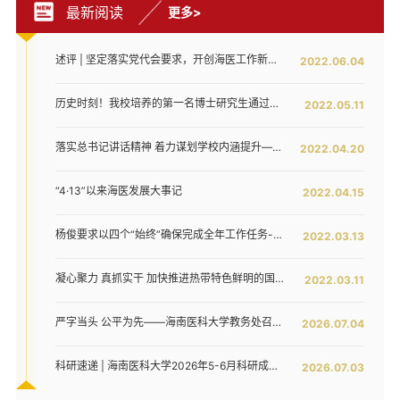
最新阅读
更多>
述评 | 坚定落实党代会要求，开创海医工作新局面——写在全面落实省第八次党代会对海医发展提出新要求之时
2022.06.04
历史时刻！我校培养的第一名博士研究生通过答辩！
2022.05.11
落实总书记讲话精神 着力谋划学校内涵提升——我校召开发展战略咨询委员会第二次工作会议
2022.04.20
“4·13”以来海医发展大事记
2022.04.15
杨俊要求以四个“始终”确保完成全年工作任务--我校六届五次教代会暨七届二次工代会胜利闭幕
2022.03.13
凝心聚力 真抓实干 加快推进热带特色鲜明的国际化高水平医科大学建设步伐 ——我校六届五次教代会暨七届二次工代会隆重开幕
2022.03.11
严字当头 公平为先——海南医科大学教务处召开2026年上半年监考员培训会
2026.07.04
科研速递 | 海南医科大学2026年5-6月科研成果动态
2026.07.03