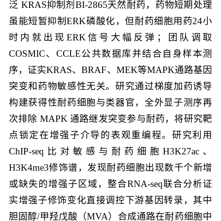
泛 KRAS抑制剂BI-2865天然耐药，药物短期处理
虽能短暂抑制ERK磷酸化，但耐药细胞用药24小
时内就出现ERK信号大幅反弹；团队调取
COSMIC、CCLE公共数据库并结合自身样本测
序，证实KRAS、BRAF、MEK等MAPK通路基因
突变和药物敏感性无关。研究通过梯度加药诱导
构建获得性耐药细胞与类器官，全外显子测序再
次排除 MAPK 通路继发突变参与耐药，将研究靶
点锁定在增强子介导的表观重编程。研究利用
ChIP-seq比对敏感与耐药细胞H3K27ac、
H3K4me3修饰谱，发现耐药细胞出现数千个新增
或缺失的增强子区域，整合RNA-seq联合分析证
实增强子修饰变化直接调控下游基因转录，其中
胆固醇/甲羟戊酸（MVA）合成通路在耐药细胞中