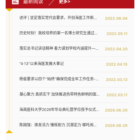
最新阅读
更多>
述评 | 坚定落实党代会要求，开创海医工作新局面——写在全面落实省第八次党代会对海医发展提出新要求之时
2022.06.04
历史时刻！我校培养的第一名博士研究生通过答辩！
2022.05.11
落实总书记讲话精神 着力谋划学校内涵提升——我校召开发展战略咨询委员会第二次工作会议
2022.04.20
“4·13”以来海医发展大事记
2022.04.15
杨俊要求以四个“始终”确保完成全年工作任务--我校六届五次教代会暨七届二次工代会胜利闭幕
2022.03.13
凝心聚力 真抓实干 加快推进热带特色鲜明的国际化高水平医科大学建设步伐 ——我校六届五次教代会暨七届二次工代会隆重开幕
2022.03.11
海南医科大学2026年毕业典礼暨学位授予仪式举行
2026.06.29
陈国强：焕发活力 锤炼耐力 沉潜定力 哪吒闹海拓新程——在海南医科大学2026年毕业典礼上的讲话
2026.06.29