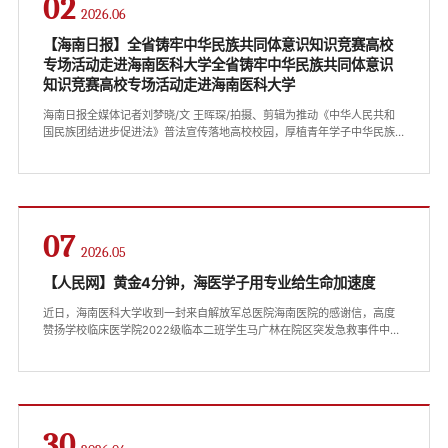
02
2026.06
【海南日报】全省铸牢中华民族共同体意识知识竞赛高校
专场活动走进海南医科大学全省铸牢中华民族共同体意识
知识竞赛高校专场活动走进海南医科大学
海南日报全媒体记者刘梦晓/文 王晖琛/拍摄、剪辑为推动《中华人民共和
国民族团结进步促进法》普法宣传落地高校校园，厚植青年学子中华民族
共同体意识，6月1日，“琼岛石榴红”杯——全省铸牢中华民族共同体意识知
识竞赛高校专场活动走进海南医科大学。本次活动由海南省民族事务委员
会主办、海南日报有限责任公司承办，以线上知识竞赛为创新载体，集知
识科普、趣味比拼、思想教育于一体，让民族团结理念浸润校园各处。活
动现场浓厚的民族文化氛围吸引了全校各学院学子踊跃到场参与。...
07
2026.05
【人民网】黄金4分钟，海医学子用专业给生命加速度
近日，海南医科大学收到一封来自解放军总医院海南医院的感谢信，高度
赞扬学校临床医学院2022级临本二班学生马广林在院区突发急救事件中沉
着应对、见义勇为。这不仅是对马广林同学个人品格的肯定，更是学校长
期坚持立德树人、深化临床实践教学改革成效的生动体现。生死时速，海
医青年参与创造生命奇迹1月31日上午10时20分许，解放军总医院海南医院
江林院区上演了一场与死神赛跑的生命救援。患者肖女士在院区水泥路上
突发意识丧失、呼吸心跳骤停。...
30