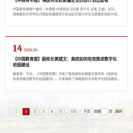
【中国青年报】海医师生赴新疆走访西部计划志愿者
中国青年报客户端讯（中青报·中青网见习记者 贾子凡 记者 王喆）近日，
海南医科大学师生代表赴新疆维吾尔自治区开展大学生志愿服务西部计划
志愿者走访调研活动。海南医科大学师生代表在新疆开展西部计划志愿者
走访调研活动。海南医科大学供图在沙依巴克区委宣传部座谈会上，该校
2025届毕业生、西部计划志愿者尹惟钰分享了自己在基层青年工作中的收
获。从文书材料整理到参与新疆维吾尔自治区成立70周年庆祝活动宣传，
从就业补贴政策讲解到就业岗位推荐，...
14
2026.04
【中国教育报】副校长黄斌文：高校如何有效推进数字化
校园建设
编者按：今日，《中国教育报》刊发了我校副校长黄斌文撰写的《高校如
何有效推进数字化校园建设》。文章凝练了海南医科大学数字化校园建设
经验，系统阐释了从顶层设计、到推进路径、到强化保障的具体举措，为
高校加快数字化转型、建设智慧校园提供可复制可推广的务实经验。现将
全文转载如下，以飨读者。△点击图片，查看原文在数字化浪潮席卷全球
的今天，高校开展数字化建设已成为深化教育教学改革、提升人才培养质
量的关键举措。数字化校园建设需要重点围绕教学实践、...
...
上页
1
2
3
4
5
172
下页
到第
页
跳转