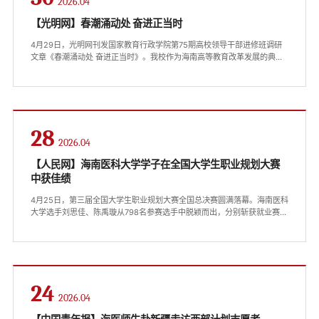
2026.04
【光明网】春潮涌动处 奋进正当时
4月29日，光明网刊发国家教育行政学院第75期高校领导干部进修班调研
文章《春潮涌动处 奋进正当时》。我校作为海南高等教育改革发展的典型
代表，成为调研组实地走访的重要一站。文章展现了包括我校在内的海南
高校改革发展的实践与成效，引发广泛关注。现全文转载，以飨读者。期
待以此激发广大师生新的奋进力量，在进一步深化改革、推进高质量发展
的新征程上续写新篇章。 春潮涌动处 奋进正当时 ——国家教育行政学院第
75期高校领导干部进修班海南专题调研纪实春日琼岛，...
28
2026.04
【人民网】海南医科大学学子在全国大学生职业规划大赛
中获佳绩
4月25日，第三届全国大学生职业规划大赛全国总决赛圆满落幕。海南医科
大学选手刘思佳、陈禹璇从798名参赛选手中脱颖而出，分别斩获就业赛道
银奖与成长赛道铜奖，刷新了学校在此项赛事中的最佳成绩。据悉，此次
大赛由教育部、天津市人民政府共同主办，吸引了全国2833所高校、
2055万名学生参与。备赛以来，在海南省教育厅精心指导与校领导大力支
持下，该校各职能部门紧密协作，组建了专业教师指导团队，围绕职业目
标、能力匹配、行动计划等核心维度为参赛选手提供全方位指导支持与保
障。...
24
2026.04