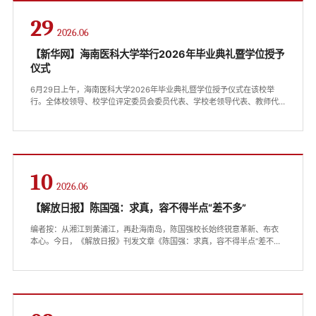
佳毕业生”荣誉称号，...
29
2026.06
【新华网】海南医科大学举行2026年毕业典礼暨学位授予
仪式
6月29日上午，海南医科大学2026年毕业典礼暨学位授予仪式在该校举
行。全体校领导、校学位评定委员会委员代表、学校老领导代表、教师代
表、毕业生家长代表、校友代表及2026届全体毕业生参加毕业典礼暨学位
授予仪式。海南医科大学2026年毕业典礼暨学位授予仪式现场。新华网发
该校2026届毕业生共计3733人。学校党委副书记张巍宣读优秀毕业生表
彰名单，副校长邹卫国、曾敏为优秀毕业生代表颁发荣誉证书。海南医科
大学2026年毕业典礼暨学位授予仪式现场。...
10
2026.06
【解放日报】陈国强：求真，容不得半点“差不多”
编者按：从湘江到黄浦江，再赴海南岛，陈国强校长始终锐意革新、布衣
本心。今日，《解放日报》刊发文章《陈国强：求真，容不得半点“差不
多”》，准确呈现他对医者、师者与记者同一底色的深刻把握。现转载此
文，与全校师生共勉，愿我们一同求真务实。从湘江走到黄浦江，又赴海
南岛拼搏，他一如既往锐意革新，说得出、做得到。从“强哥”熬成“强叔”，
他依旧布衣本心，尊师爱生。近日，中国科学院院士陈国强站上复旦大学
的讲台，与未来的新闻人畅聊“...