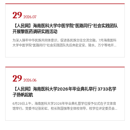
29
2026.07
【人民网】海南医科大学中医学院“医路同行”社会实践团队
开展黎医药调研实践活动
为深入铸牢中华民族共同体意识，促进各民族交往交流交融，7月海南医科
大学中医学院“医路同行”社会实践团队先后奔赴定安、陵水、万宁等地开展
黎医药专题调研。通过走访黎药企业、基层中医院黎医药门诊、黎药种植
基地与多位民间黎医、非遗传承人，系统挖掘黎族传统医药文化资源，以
专业青年力量助力民族医药文化传承与民族团结进步建设。团队走进现代
化黎药加工企业，实地了解中药及黎药标准化炮制工艺与全域药材配送体
系建设情况。...
29
2026.06
【人民网】海南医科大学2026年毕业典礼举行 3733名学
子扬帆起航
6月29日上午，海南医科大学2026年毕业典礼暨学位授予仪式在子文体育
馆举行。党委书记张彩虹、校长陈国强等全体校领导，校学位评定委员会
委员代表、教师代表、家长代表、校友代表与3733名2026届毕业生共同
出席典礼。张彩虹主持典礼。学校领导、老领导、教师代表与学位评定委
员会委员代表共同为获得学位的本科生、研究生颁发学位证书并拨穗。党
委副书记张巍宣读优秀毕业生名单，20名同学分别荣获研究生与本科生“十