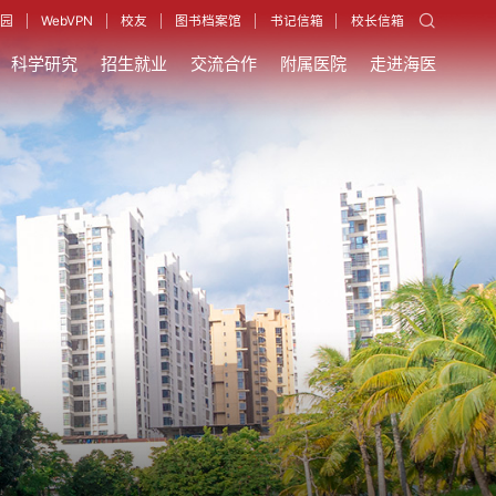
园
WebVPN
校友
图书档案馆
书记信箱
校长信箱
科学研究
招生就业
交流合作
附属医院
走进海医