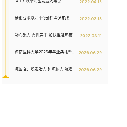
“4·13”以来海医发展大事记
2022.04.15
杨俊要求以四个“始终”确保完成全年工作任务--我校六届五次教代会暨七届二次工代会胜利闭幕
2022.03.13
凝心聚力 真抓实干 加快推进热带特色鲜明的国际化高水平医科大学建设步伐 ——我校六届五次教代会暨七届二次工代会隆重开幕
2022.03.11
海南医科大学2026年毕业典礼暨学位授予仪式举行
2026.06.29
陈国强：焕发活力 锤炼耐力 沉潜定力 哪吒闹海拓新程——在海南医科大学2026年毕业典礼上的讲话
2026.06.29