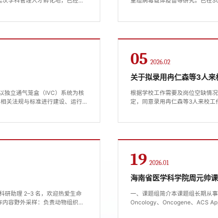
层次学科管理人才孵化地，已经以
重组病毒载体疫苗等研究。已在Science, Nat
立了良好的学术氛围。海南省医学
Journal of Virolog
信号转导、靶向治疗和免疫治疗研
项目、国家重点研发计划子课题等
ns（...
获得生物技术、生物工程、预防兽医
05
2026.02
关于拟录用冉仁森等3人来
以独立通气笼盒（IVC）系统为核
根据学校工作需要及岗位空缺情
国家相关法规与标准进行建设、运行
定，同意录用冉仁森等3人来校工
物支撑平台。为保障设施的顺利运
月5日至2026年2月13日
，本次招聘人员均采用第三方聘用
年2月5日序号姓名性别专业学位
员，...
涛男生命科学博士基础医学院事业
19
2026.01
海南省医学科学院周元帅
研助理 2–3 名，欢迎热爱生命
一、课题组简介本课题组长期从事脑
作内容野外采样：负责动物组织、
Oncology、Oncogene、ACS Appl
城乡交通，能适应上山下海的野外
论文31篇，其中第一作者或通讯作