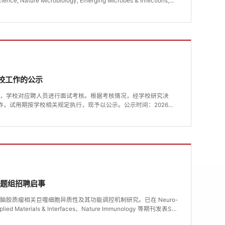
ure Microbiology, Emerging Microbes & Infections,
y等期刊发表20多篇研究论文。负责人主持多项国家自然科学基金青年项目和面上
。二、招聘岗位博士后（1～2名）（一）岗位要求：1.获得或即将
学、微生物学等专业博士学位，...
校工作的公示
况，学校对应聘人员进行面试考核。根据考核情况，经学校研究决
作，试用期按学校相关规定执行，现予以公示。公示时间：2026年2
监督电话：0898-66893227海南医科大学 2026
录用单位录用形式1冉仁森男生物医学工程博士基础医学院事业编2余
编3贾添元男微生物学博士生命科学与医学技术学院事业编...
课题组招聘启事
胶质瘤相关巨噬细胞异质性及其功能调控机制研究。已在 Neuro-
ied Materials & Interfaces、Nature Immunology 等期刊发表SCI
者论文14篇；论文累计被引600余次，单篇最高引用170余次。主持