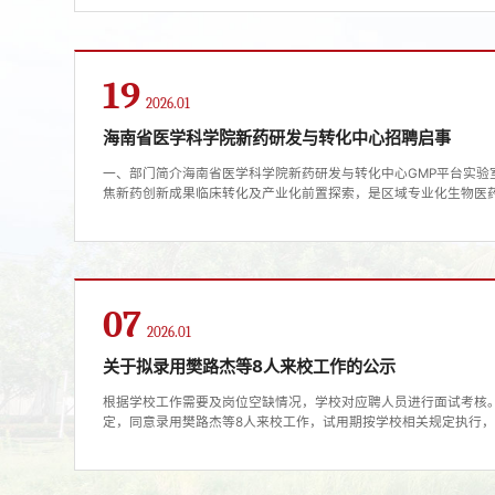
作业，了解当地市场、养殖场分布；实验室检测：独立完成核酸提取、RT
检测实验；科研辅助：整理实验数据、绘制图表，协助撰写实验报告及
19
2026.01
海南省医学科学院新药研发与转化中心招聘启事
一、部门简介海南省医学科学院新药研发与转化中心GMP平台实验
焦新药创新成果临床转化及产业化前置探索，是区域专业化生物医
GMP标准建设，设2个B级、2个C级洁净操作间，构建符合细胞制
全密闭细胞处理、培养及分装系统，可拓展四条产线并行生产，通
交叉污染。平台配置一次性细胞扩增系统、高精度快速分装工作站、.
07
2026.01
关于拟录用樊路杰等8人来校工作的公示
根据学校工作需要及岗位空缺情况，学校对应聘人员进行面试考核
定，同意录用樊路杰等8人来校工作，试用期按学校相关规定执行，现
月7日至2026年1月15日监督电话：0898-6689
年1月7日序号姓名性别专业学位录用单位录用形式1樊路杰男病原
玲女材料科学与工程博士生命科学与医学技术学院事业编3柴金为女