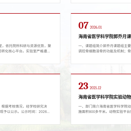
-PCR/qPCR 等分子生物学
国家自然科学基金青年项目（C类
项目进展报告，...
多项国家级及省部级科研课题。二、
07
2026.01
海南省医学科学院郭乔月
室，依托院所科研与资源优势，聚
一、课题组简介郭乔月课题组主
药转化核心平台。实验室严格遵循
调控骨细胞溶骨的功能及机制；骨源
剂生产要求的洁净环境体系；配备
余篇，以（共同）第一或（共同）通讯作者
过物理隔离与密闭操作从源头杜绝
Research（2021）等杂
..
招聘岗位科研助理/技术员（2名）1
23
2025.12
海南省医学科学院实验动
。根据考核情况，经学校研究决
一、部门简介海南省医学科学院动
予以公示。公示时间：2026年1
施面积800多平米。动物实验平
3227海南医科大学 2026
术平台于一体，以创建规范化综
生物学博士基础医学院事业编2周佳
设施以“屏障环境+IV”为基本
药理学博士药学院事业编4林树椿
备，包括小动物活体成像仪、小动物