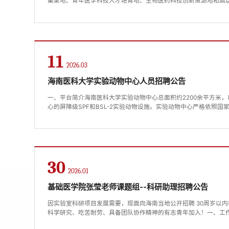
集聚地、青年医学科技人才培育地、生物医药科技创新策源地和高
每年投入2亿的经费建设完整的现代生物学和医学技术体系，并建
科学院冯海忠研究组，主要从事神经肿瘤、乳腺癌等肿瘤干细胞的
究及转化，相关工作已经在PNAS（2022）、Nature Communicatio
11
2026.03
海南医科大学实验动物中心人员招聘公告
一、平台简介海南医科大学实验动物中心总面积约2200余平方米，
心的屏障级SPF和BSL-2实验动物设施。实验动物中心严格依照
和质量管理，致力于为科学研究提供安全、稳定和高质量的实验动
行，满足日益增长的科研需求，现公开招聘实验动物管理人员4名
形式建立劳动关系，享受五险一金，薪资参照海南省医学科学院聘用人
30
2026.01
基础医学院张莹老师课题组--科研助理招聘公告
因实验室科研项目发展需要，现面向海南当地公开招聘 30周岁以内科
科学研究、吃苦耐劳、具备团队协作精神的有志青年加入！一、工
血液、粪便等样品的野外采集、编号、记录及安全运输，熟悉海南