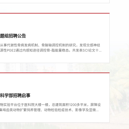
）和面上项目、中国博士后科学基金面上项目等科研项目，并参与
招聘岗位博士后（1～...
课题组招聘公告
要从事代谢性骨病发病机制、骨脑轴调控机制的研究，发现交感神经
性PGE2通过内感知途径调控骨-脂能量稳态。共发表SCI论文十
于Advanced Science（2023）、Bone
志发表论文。主持海南省南海新星项目，获国家博士后人员资助计划。二、
.工作职责：（1）负责实验室科研项目辅助工作，...
物科学部招聘启事
物实验平台位于医科院大楼一楼，总建筑面积1200多平米，屏障设
台集啮齿类动物扩繁饲养管理、动物检验检疫技术、影像学及显微手
合型、开放式服务平台为目的，不断加强实验室规范化管理。动科部
模式，最大可容纳一万个小鼠笼位。此外，动科部配套先进的科研仪器设
辐照仪、小动物行为、...