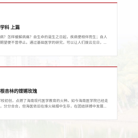
学科 上篇
得病？怎样缓解病痛？自生命的诞生之日起，疾病便相伴而生；自人
的期望便不曾停止。通过基础医学的研究，可以让人们拨云见日，洞
将目光投向了细胞。如果说一个细胞是一个沙漠，基础医学则是要在
，难度可想而知。2023年5月18日，笔者在海南医学院综合楼北
。时至今日，他每每回望老一辈基础医学人，...
扎根杏林的铿锵玫瑰
术学校初创，点燃了海南现代医学教育的火种。如今海南医学院已经走
澜，分分合合，但海医依旧在烽火硝烟中生存，在团结拼搏中发展，
风中壮大。这背后，离不开一代又一代不畏艰难、开拓进取，始终与
会上有着形形色色的岗位，有人是工程师，有人是工人，有人是行政
授涂蓉看来，自己和许多教学医院的医生一样，...