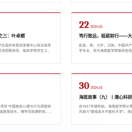
控烟等科普宣讲工作，开创并推广
嘱道。2021年，就读于海南医
...
院，分配到深田村负责基层医疗卫生服
22
2024.05
之三：叶卓燃
笃行致远，砥砺前行——
任学生组织校易班发展中心就业指导
赵宣，男，31岁，汉族，中国共
宣讲团联络员、临床学院学生工作
学专业，现为海南医学院临床检验
拥护中国共产党的领导，积极向党
证了他的成长，“厚德、严谨、博
团主题教育，学习党的科学理论并贯
发展……在学术科研上，他主持省
项。发表12篇学术性论文，另有1篇S
30
2024.01
海医故事（九）丨潜心科研
级项目“中国居民心理与行为调查研
自1947年建校始，海南医学院
21级医保班长、辅导员助理职务。曾
风奋力“建成高水平医科大学”。
社会实践“优秀学生”等校级及以
学院自觉扛起重任，服务海南人
全面发展个人素质自入学以来，马
峰。2022年度，海南医学院共
.
基金项目1项、面上项目3项、青年基