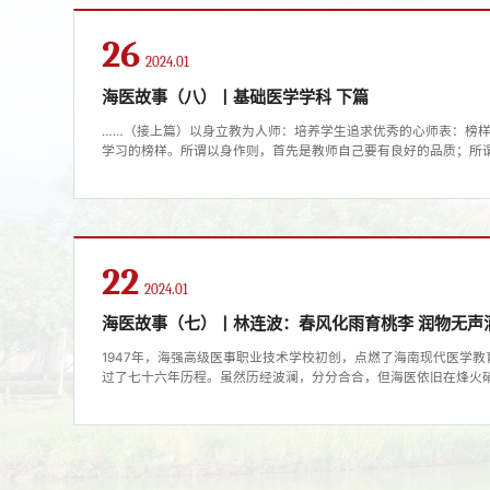
26
2024.01
海医故事（八）丨基础医学学科 下篇
……（接上篇）以身立教为人师：培养学生追求优秀的心师表：榜
学习的榜样。所谓以身作则，首先是教师自己要有良好的品质；所
在行动上带头。陈世民教授还记得，他1979年入学的，当时刚高
开始学习生理、生化、微生免疫学。印象最深刻的是陈历昌、林碧
责，教学严谨，因材施教，师德高尚，从不差别对待。虽然当时工资水
22
2024.01
海医故事（七）丨林连波：春风化雨育桃李 润物无声
1947年，海强高级医事职业技术学校初创，点燃了海南现代医学
过了七十六年历程。虽然历经波澜，分分合合，但海医依旧在烽火
在改革开放中奋进，在自贸港春风中壮大。这背后，离不开一代又
学校发展并肩而行的海医人。39年有多长？有人说，时光如白驹过
间”。然而对于海南医学院退休教授林连波来说，这是一段与海医共同