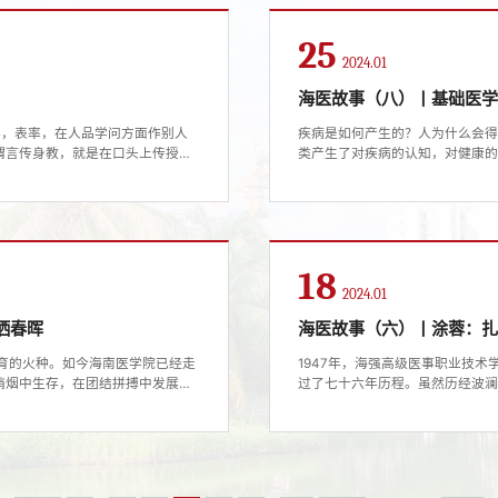
25
2024.01
海医故事（八）丨基础医学
样，表率，在人品学问方面作别人
疾病是如何产生的？人为什么会
谓言传身教，就是在口头上传授，
类产生了对疾病的认知，对健康
中毕业，是在毫无学科基础的情况下
见因由。要洞察疾病因果，人类
瑚、邓子夫三位教授都很认真负
这个沙漠中找到几粒与众不同的沙子
平很低，...
楼的办公室里，见到了蔡望伟教授
18
2024.01
洒春晖
海医故事（六）丨涂蓉：
教育的火种。如今海南医学院已经走
1947年，海强高级医事职业技
硝烟中生存，在团结拼搏中发展，
过了七十六年历程。虽然历经波
一代不畏艰难、开拓进取，始终与
在改革开放中奋进，在自贸港春
隙，悠悠数十载，不过是“弹指一挥
学校发展并肩而行的海医人。社
成长的故事，...
干部。在海南医学院医学影像学教