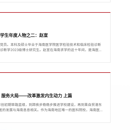
学院的郭小边毕业后，顺利通过定安县事业编制招聘考入了定城卫生
务工作，“95后”...
大学生年度人物之二：赵宣
产党员。本科及硕士毕业于海南医学院医学检验技术和临床检验诊断
诊断学2023级博士研究生。赵宣在海南求学的这十年间，是海医见
学、和谐”的校训他时刻铭记，不断要求自己在各个方面向深而广地
级研创课题1项（已结题），参与国家级项目3项，参与省级项目3
CI已接收、3篇SCI在投，...
 服务大局——改革激发内生动力 上篇
从草创初期筚路蓝缕，到蹄疾步稳稳步推进学校建设，再到乘自贸港东
海医的发展与海南息息相关。作为海南地区唯一的医科院校，海南医
民健康需求，教学与科研的脚步始终不曾停歇，持续发力勇攀科研高
有50项课题获得国家自然科学基金委立项资助，其中区域创新发展联合
金项目9项、地区项目37项，...