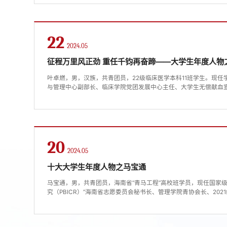
入推进健康知识普及行动中，每年坚持开展儿童青少年近视防控、
“健康班主任”模式，组建海南医学院在校大学生健康科普小讲师团队，
22
2024.05
征程万里风正劲 重任千钧再奋蹄——大学生年度人物
叶卓燃，男，汉族，共青团员，22级临床医学本科11班学生。现
与管理中心副部长、临床学院党团发展中心主任、大学生无偿献血
助理。坚定信念，强化修养思想上，他热爱祖国、热爱人民，坚决
组织靠拢，2022年9月入学便提出入党申请。他积极参加各类党
彻执行，自觉学习中华优秀传统文化。除加强自身学习外，...
20
2024.05
十大大学生年度人物之马宝通
马宝通，男，共青团员，海南省“青马工程”高校班学员，现任国家
究（PBICR）”海南省志愿委员会秘书长、管理学院青协会长、20
获中国大学生自强之星、海南省大学生自强之星标兵、海南省三下乡
上荣誉31项，事迹被海南日报、国际旅游岛商报等媒体报道。一、
宝通一直热衷于各类文体活动，在校级、院级团学工作担任职务，..