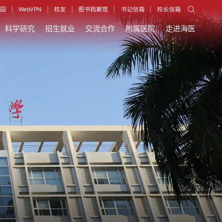
园
WebVPN
校友
图书档案馆
书记信箱
校长信箱
科学研究
招生就业
交流合作
附属医院
走进海医